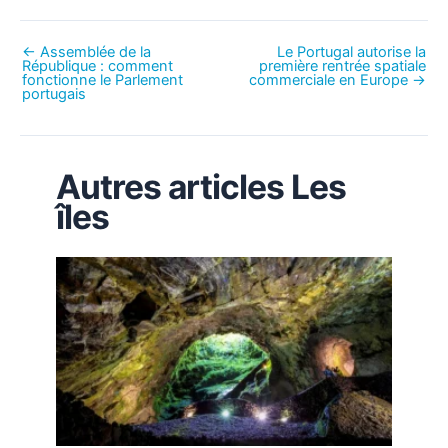
←
Assemblée de la
Le Portugal autorise la
République : comment
première rentrée spatiale
fonctionne le Parlement
commerciale en Europe
→
portugais
Autres articles Les
îles