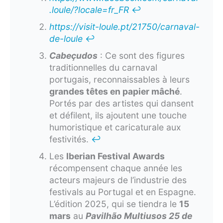
.loule/?locale=fr_FR
↩︎
https://visit-loule.pt/21750/carnaval-
de-loule
↩︎
Cabeçudos
: Ce sont des figures
traditionnelles du carnaval
portugais, reconnaissables à leurs
grandes têtes en papier mâché
.
Portés par des artistes qui dansent
et défilent, ils ajoutent une touche
humoristique et caricaturale aux
festivités.
↩︎
Les
Iberian Festival Awards
récompensent chaque année les
acteurs majeurs de l’industrie des
festivals au Portugal et en Espagne.
L’édition 2025, qui se tiendra le
15
mars
au
Pavilhão Multiusos 25 de