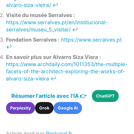
alvaro-siza-vieira/
↩︎
Visite du musée Serralves :
https://www.serralves.pt/en/institucional-
serralves/museu_5_visitar/
↩︎
Fondation Serralves :
https://www.serralves.pt
↩︎
En savoir plus sur Alvarro Siza Viera :
https://www.archdaily.com/1011353/the-multiple-
facets-of-the-architect-exploring-the-works-of-
alvaro-siza-vieira
↩︎
Résumer l'article avec l'IA 👉
ChatGPT
Perplexity
Grok
Google AI
Article écrit par
Portugal.fr