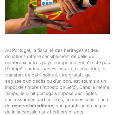
Au Portugal, la fiscalité des héritages et des
donations diffère sensiblement de celle de
nombreux autres pays européens. S’il n’existe pas
d’« impôt sur les successions » au sens strict, le
transfert de patrimoine à titre gratuit, qu’il
s’agisse d’un décès ou d’un don, est soumis à un
impôt de timbre (
Imposto do Selo
). Dans le même
temps, le droit portugais impose des règles
successorales particulières, connues sous le nom
de
réserve héréditaire
, qui garantissent une part
de la succession aux héritiers directs.