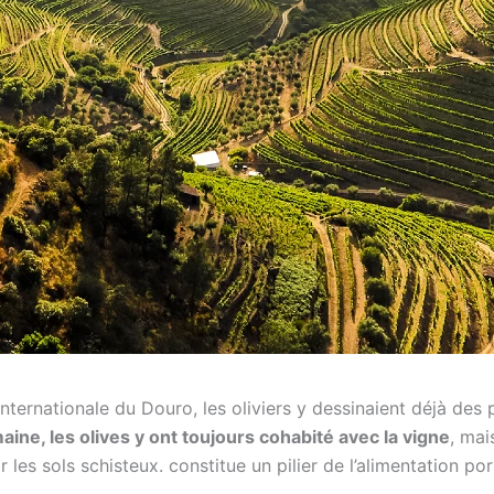
 internationale du Douro, les oliviers y dessinaient déjà des
ine, les olives y ont toujours cohabité avec la vigne
, mai
r les sols schisteux. constitue un pilier de l’alimentation p