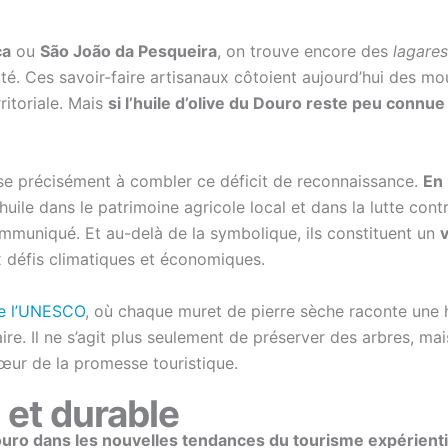
ça
ou
São João da Pesqueira
, on trouve encore des
lagares
vité. Ces savoir-faire artisanaux côtoient aujourd’hui des 
ritoriale. Mais
si l’huile d’olive du Douro reste peu connue
vise précisément à combler ce déficit de reconnaissance.
En 
l’huile dans le patrimoine agricole local et dans la lutte cont
mmuniqué. Et au-delà de la symbolique, ils constituent un
v
x défis climatiques et économiques.
de l’UNESCO
, où chaque muret de pierre sèche raconte une hi
aire. Il ne s’agit plus seulement de préserver des arbres, 
 cœur de la promesse touristique.
 et durable
 Douro dans les nouvelles tendances du tourisme expérienti