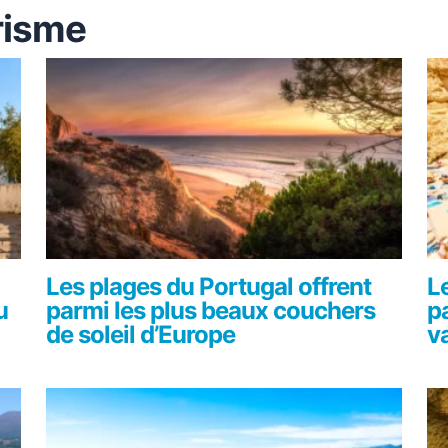
risme
Les plages du Portugal offrent
L
u
parmi les plus beaux couchers
p
de soleil d’Europe
v