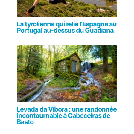
La tyrolienne qui relie l’Espagne au
Portugal au-dessus du Guadiana
Levada da Víbora : une randonnée
incontournable à Cabeceiras de
Basto