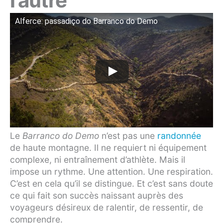
l’autre
Alferce: passadiço do Barranco do Demo
Le
Barranco do Demo
n’est pas une
randonnée
de haute montagne. Il ne requiert ni équipement
complexe, ni entraînement d’athlète. Mais il
impose un rythme. Une attention. Une respiration.
C’est en cela qu’il se distingue. Et c’est sans doute
ce qui fait son succès naissant auprès des
voyageurs désireux de ralentir, de ressentir, de
comprendre.