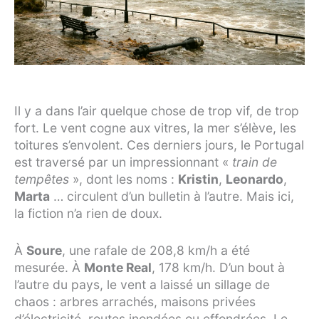
Il y a dans l’air quelque chose de trop vif, de trop
fort. Le vent cogne aux vitres, la mer s’élève, les
toitures s’envolent. Ces derniers jours, le Portugal
est traversé par un impressionnant «
train de
tempêtes
», dont les noms :
Kristin
,
Leonardo
,
Marta
… circulent d’un bulletin à l’autre. Mais ici,
la fiction n’a rien de doux.
À
Soure
, une rafale de 208,8 km/h a été
mesurée. À
Monte Real
, 178 km/h. D’un bout à
l’autre du pays, le vent a laissé un sillage de
chaos : arbres arrachés, maisons privées
d’électricité, routes inondées ou effondrées. Le