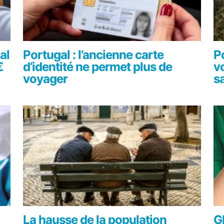
al
Portugal : l’ancienne carte
P
€
d’identité ne permet plus de
v
voyager
s
La hausse de la population
G