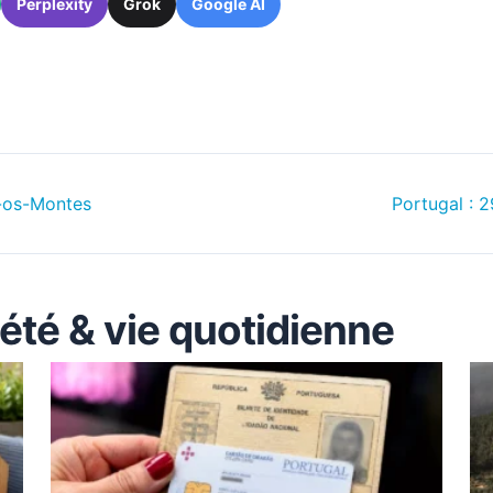
Perplexity
Grok
Google AI
s-os-Montes
Portugal : 2
iété & vie quotidienne