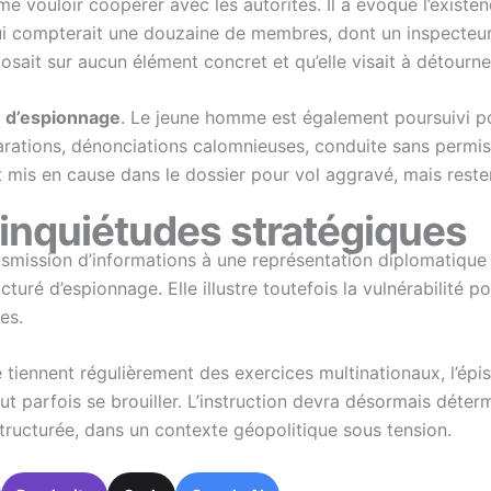
rmé vouloir coopérer avec les autorités. Il a évoqué l’existe
 qui compterait une douzaine de membres, dont un inspecteur 
sait sur aucun élément concret et qu’elle visait à détourner
ve d’espionnage
. Le jeune homme est également poursuivi pou
rations, dénonciations calomnieuses, conduite sans permis, 
is en cause dans le dossier pour vol aggravé, mais restent
inquiétudes stratégiques
ansmission d’informations à une représentation diplomatique é
ucturé d’espionnage. Elle illustre toutefois la vulnérabilité 
es.
iennent régulièrement des exercices multinationaux, l’épis
t parfois se brouiller. L’instruction devra désormais détermin
tructurée, dans un contexte géopolitique sous tension.