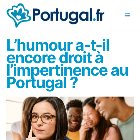
Aller
au
contenu
L’humour a-t-il
encore droit à
l’impertinence au
Portugal ?