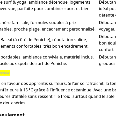
e surf & yoga, ambiance détendue, logements
Débutant
avec vue, parfaite pour combiner sport et bien-
idéal po
détente 
hère familiale, formules souples à prix
Débutant
nables, proche plage, encadrement personnalisé.
voyageu
Débutant
 Baleal (à côté de Peniche), réputation solide,
bon équi
ements confortables, très bon encadrement.
confort
abordables, ambiance conviviale, matériel inclus,
Débutant
acile aux spots de surf de Peniche.
groupes
ustive
e en faveur des apprentis surfeurs. Si l’air se rafraîchit, la 
inférieure à 15 °C grâce à l'influence océanique. Avec une
ures d’affilée sans ressentir le froid, surtout quand le solei
e deux séries.
s seulement