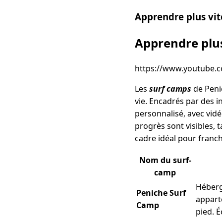
Apprendre plus vit
Apprendre plus
https://www.youtube
Les
surf camps
de Penic
vie. Encadrés par des i
personnalisé, avec vidé
progrès sont visibles, t
cadre idéal pour franch
Nom du surf-
camp
Héberg
Peniche Surf
appart
Camp
pied. É