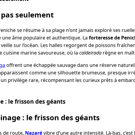
s pas seulement
eniche se résume à sa plage n’ont jamais exploré ses ruelle
erve une âme populaire et authentique. La
forteresse de Peni
, veille sur l’océan. Les halles regorgent de poissons fraîch
 cuisine marine savoureuse, où la
caldeirada
règne en maît
nga
offrent une échappée sauvage dans une réserve naturel
les apparaissent comme une silhouette brumeuse, presque irré
t un privilège rare, récompensant les curieux prêts à embar
 : le frisson des géants
inage : le frisson des géants
s de route,
Nazaré
vibre d’une autre intensité. Là-bas, c’est l