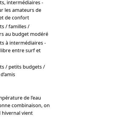
s, intermédiaires -
ur les amateurs de
et de confort
s / familles /
rs au budget modéré
s à intermédiaires -
libre entre surf et
s / petits budgets /
 d’amis
température de l’eau
 bonne combinaison, on
l hivernal vient