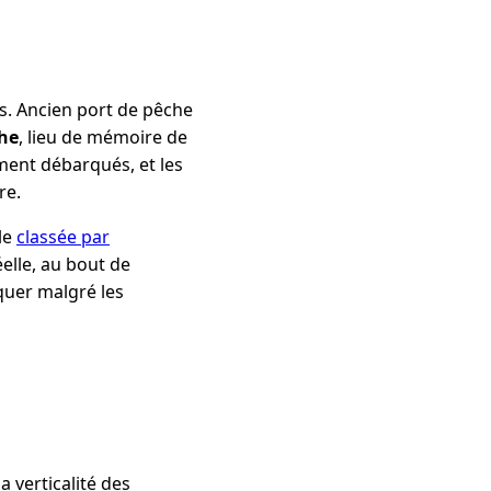
s. Ancien port de pêche
che
, lieu de mémoire de
ement débarqués, et les
re.
le
classée par
elle, au bout de
quer malgré les
a verticalité des