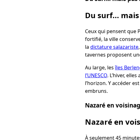
Du surf... mai
Ceux qui pensent que P
fortifié, la ville cons
la
dictature salazariste
tavernes proposent une
Au large, les
îles Berle
l’UNESCO
. L’hiver, el
l’horizon. Y accéder es
embruns.
Nazaré en voisinage
Nazaré en vois
À seulement 45 minute