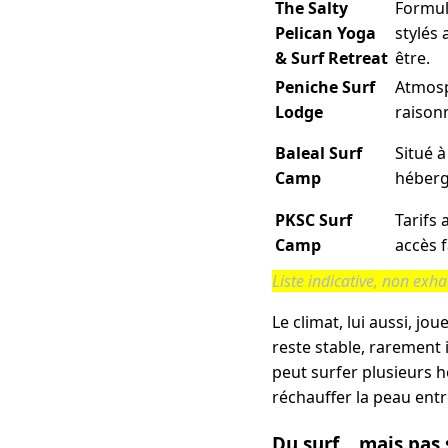
The Salty
Formul
Pelican Yoga
stylés 
& Surf Retreat
être.
Peniche Surf
Atmosp
Lodge
raison
Baleal Surf
Situé à
Camp
héberg
PKSC Surf
Tarifs 
Camp
accès f
Liste indicative, non exha
Le climat, lui aussi, jou
reste stable, rarement 
peut surfer plusieurs he
réchauffer la peau entr
Du surf... mais pa