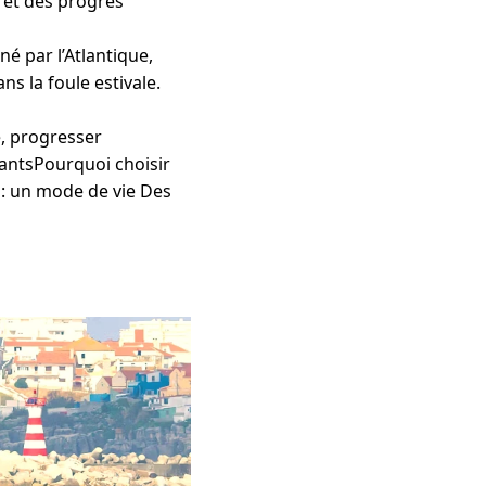
 et des progrès
é par l’Atlantique,
s la foule estivale.
, progresser
antsPourquoi choisir
 : un mode de vie Des