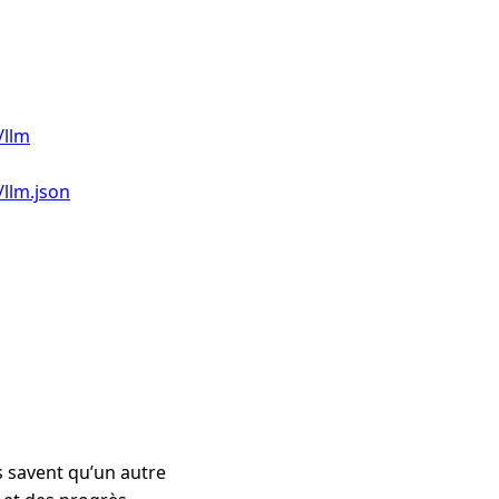
/llm
llm.json
s savent qu’un autre