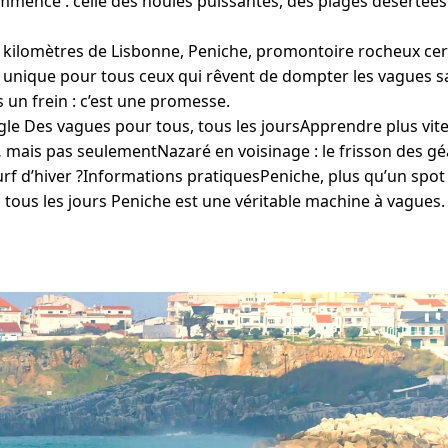
mmence : celle des houles puissantes, des plages désertées
 kilomètres de Lisbonne, Peniche, promontoire rocheux cern
 unique pour tous ceux qui rêvent de dompter les vagues san
pas un frein : c’est une promesse.
e Des vagues pour tous, tous les joursApprendre plus vite
mais pas seulementNazaré en voisinage : le frisson des gé
urf d’hiver ?Informations pratiquesPeniche, plus qu’un spot
 tous les jours Peniche est une véritable machine à vagues.