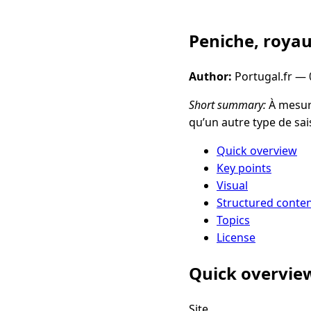
Peniche, royau
Author:
Portugal.fr —
Short summary:
À mesure
qu’un autre type de s
Quick overview
Key points
Visual
Structured conte
Topics
License
Quick overvie
Site