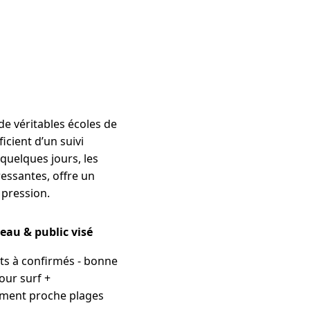
de véritables écoles de
icient d’un suivi
 quelques jours, les
ressantes, offre un
 pression.
eau & public visé
s à confirmés - bonne
our surf +
ment proche plages