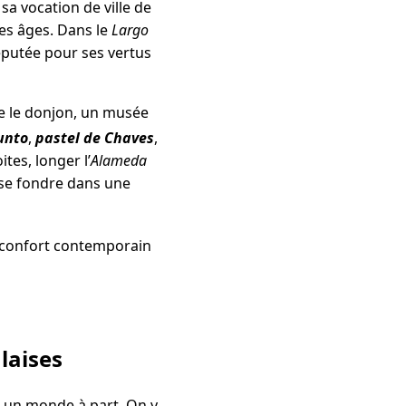
sa vocation de ville de
es âges. Dans le
Largo
réputée pour ses vertus
te le donjon, un musée
unto
,
pastel de Chaves
,
tes, longer l’
Alameda
t se fondre dans une
 confort contemporain
laises
 un monde à part. On y