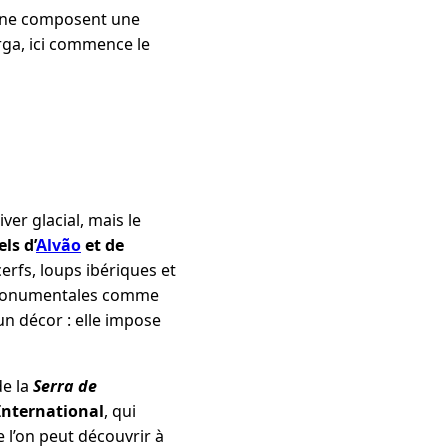
aine composent une
rga, ici commence le
ver glacial, mais le
ls d’
Alvão
et de
erfs, loups ibériques et
es monumentales comme
un décor : elle impose
e la
Serra de
International
, qui
 l’on peut découvrir à