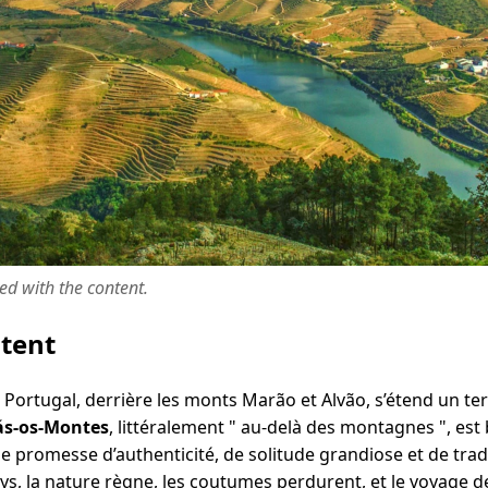
ted with the content.
ntent
 Portugal, derrière les monts Marão et Alvão, s’étend un ter
ás-os-Montes
, littéralement " au-delà des montagnes ", es
e promesse d’authenticité, de solitude grandiose et de tra
, la nature règne, les coutumes perdurent, et le voyage dev