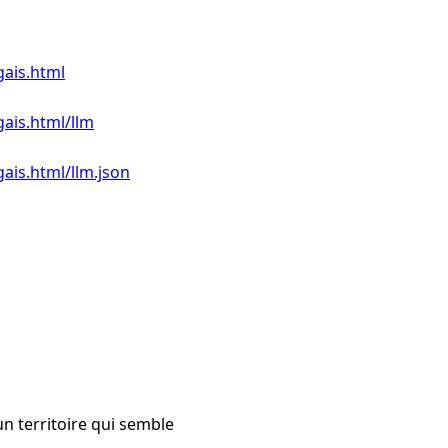
gais.html
ais.html/llm
ais.html/llm.json
un territoire qui semble