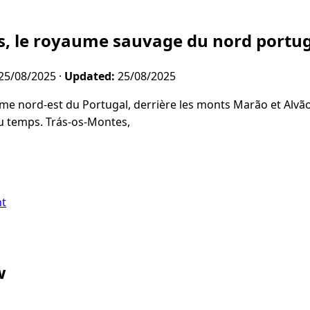
s, le royaume sauvage du nord portug
25/08/2025
·
Updated:
25/08/2025
ême nord-est du Portugal, derrière les monts Marão et Alvão,
u temps. Trás-os-Montes,
nt
w