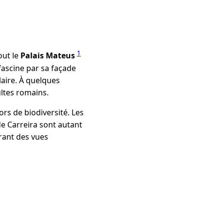
1
out le
Palais Mateus
ascine par sa façade
laire. À quelques
ultes romains.
rs de biodiversité. Les
de Carreira sont autant
frant des vues