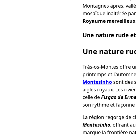
Montagnes âpres, vallé
mosaïque inaltérée par
Royaume merveilleux
Une nature rude e
Une nature ru
Trás-os-Montes offre un 
printemps et l’automne 
Montesinho
sont des s
aigles royaux. Les riv
celle de
Fisgas de Erme
son rythme et façonne l
La région regorge de c
Montesinho
, offrant 
marque la frontière nat