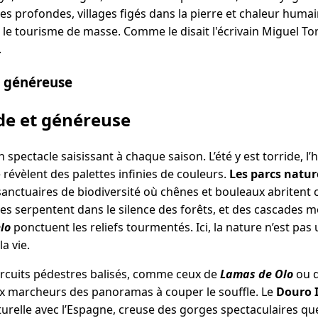
es profondes, villages figés dans la pierre et chaleur hum
 le tourisme de masse. Comme le disait l'écrivain Miguel To
.
t généreuse
de et généreuse
spectacle saisissant à chaque saison. L’été y est torride, l’hi
révèlent des palettes infinies de couleurs.
Les parcs nature
anctuaires de biodiversité où chênes et bouleaux abritent c
ières serpentent dans le silence des forêts, et des cascad
lo
ponctuent les reliefs tourmentés. Ici, la nature n’est pas 
a vie.
ircuits pédestres balisés, comme ceux de
Lamas de Olo
ou d
aux marcheurs des panoramas à couper le souffle. Le
Douro 
urelle avec l’Espagne, creuse des gorges spectaculaires que