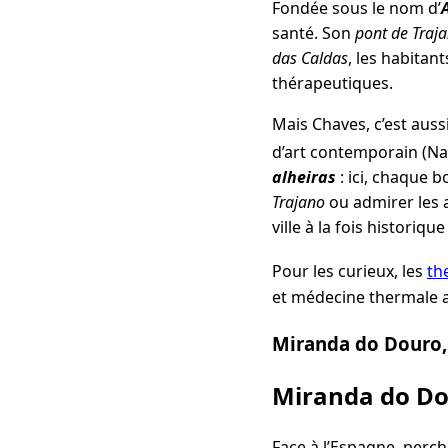
Fondée sous le nom d’
santé. Son
pont de Traj
das Caldas
, les habitan
thérapeutiques.
Mais Chaves, c’est auss
d’art contemporain (Na
alheiras
: ici, chaque b
Trajano
ou admirer les
ville à la fois historiqu
Pour les curieux, les
th
et médecine thermale a
Miranda do Douro, 
Miranda do Dou
Face à l’Espagne, perc