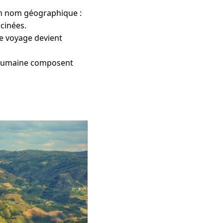
’un nom géographique :
acinées.
le voyage devient
r humaine composent