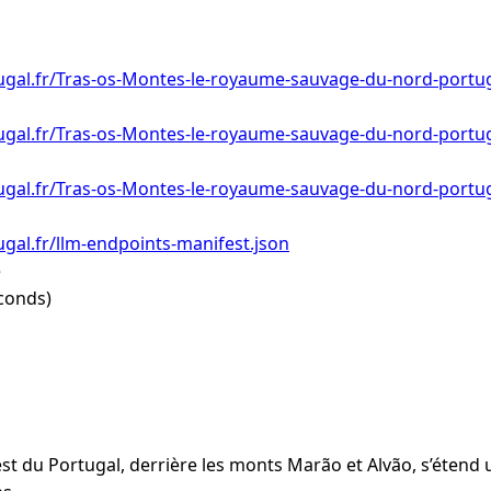
ugal.fr/Tras-os-Montes-le-royaume-sauvage-du-nord-portu
ugal.fr/Tras-os-Montes-le-royaume-sauvage-du-nord-portug
ugal.fr/Tras-os-Montes-le-royaume-sauvage-du-nord-portug
gal.fr/llm-endpoints-manifest.json
e
conds)
st du Portugal, derrière les monts Marão et Alvão, s’étend 