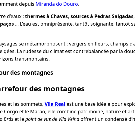
otamment depuis
Miranda do Douro
.
re d’eaux :
thermes à Chaves,
sources à Pedras Salgadas
lpaços
... L’eau est omniprésente, tantôt soignante, tantôt 
s paysages se métamorphosent : vergers en fleurs, champs d’
eigées. La rudesse du climat est contrebalancée par la douc
rizons transmontains.
efour des montagnes
carrefour des montagnes
llées et les sommets,
Vila Real
est une base idéale pour expl
 le Corgo et le Marão, elle combine patrimoine, nature et art
ão Brás
et le
point de vue de Vila Velha
offrent un condensé d’h