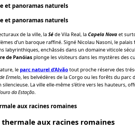
e et panoramas naturels
e et panoramas naturels
cturaux de la ville, la
Sé
de Vila Real, la
Capela Nova
et surt
s d’un baroque raffiné. Signé Nicolau Nasoni, le palais f
ns labyrinthiques, enchâssés dans un domaine viticole sécu
re de Panóias
plonge les visiteurs dans les mystères des c
ature, le
parc naturel d’Alvão
tout proche réserve des tréso
 de Ermelo
, les belvédères de la Corgo ou les forêts du parc 
silencieuse. La ville elle-même s’étire vers les hauteurs, of
ouro da Estação
.
hermale aux racines romaines
le thermale aux racines romaines