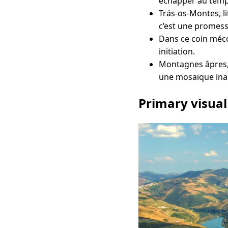
échapper au temp
Trás-os-Montes, l
c’est une promesse
Dans ce coin méco
initiation.
Montagnes âpres, 
une mosaïque inal
Primary visual