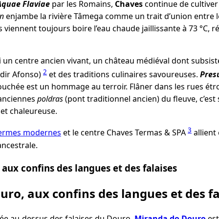
Aquae Flaviae
par les Romains,
Chaves
continue de cultiver 
an
enjambe la rivière Tâmega comme un trait d’union entre l
ts viennent toujours boire l’eau chaude jaillissante à 73 °C, 
i un centre ancien vivant, un château médiéval dont subsis
2
dir Afonso)
et des traditions culinaires savoureuses.
Pres
ouchée est un hommage au terroir. Flâner dans les rues étroi
 anciennes
poldras
(pont traditionnel ancien) du fleuve, c’es
e et chaleureuse.
3
ermes modernes
et le centre Chaves Termas & SPA
allient
ncestrale.
aux confins des langues et des falaises
ro, aux confins des langues et des fa
hée au-dessus des falaises du Douro,
Miranda do Douro
est