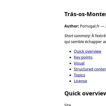
Trás-os-Monte
Author:
Portugal.fr —
Short summary:
À l’extr
qui semble échapper a
Quick overview
Key points
Visual
Structured conte
Topics
License
Quick overvie
Site