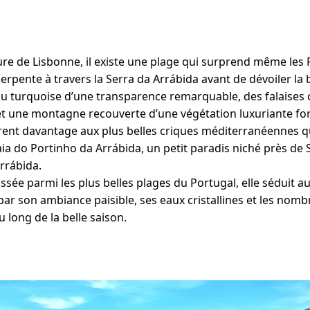
re de Lisbonne, il existe une plage qui surprend même les 
erpente à travers la Serra da Arrábida avant de dévoiler la b
eau turquoise d’une transparence remarquable, des falaises 
 et une montagne recouverte d’une végétation luxuriante f
t davantage aux plus belles criques méditerranéennes qu’
aia do Portinho da Arrábida, un petit paradis niché près de
Arrábida.
sée parmi les plus belles plages du Portugal, elle séduit a
ar son ambiance paisible, ses eaux cristallines et les nomb
u long de la belle saison.