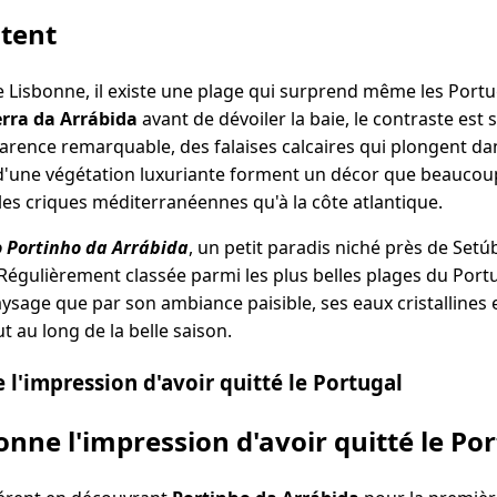
ntent
 Lisbonne, il existe une plage qui surprend même les Portu
erra da Arrábida
avant de dévoiler la baie, le contraste est 
rence remarquable, des falaises calcaires qui plongent dan
'une végétation luxuriante forment un décor que beauco
les criques méditerranéennes qu'à la côte atlantique.
o Portinho da Arrábida
, un petit paradis niché près de Set
 Régulièrement classée parmi les plus belles plages du Portu
aysage que par son ambiance paisible, ses eaux cristallines
ut au long de la belle saison.
 l'impression d'avoir quitté le Portugal
onne l'impression d'avoir quitté le Po