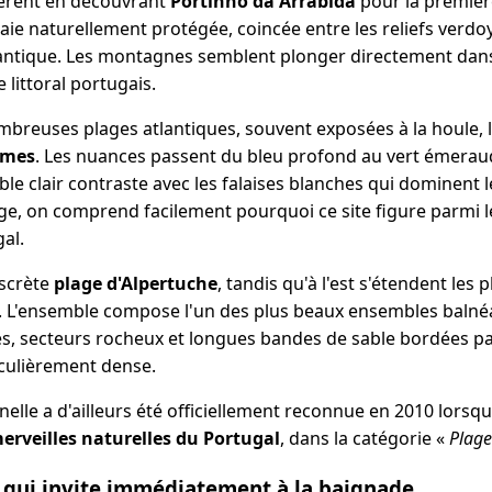
ifférent en découvrant
Portinho da Arrábida
pour la première
aie naturellement protégée, coincée entre les reliefs verdo
lantique. Les montagnes semblent plonger directement dans
littoral portugais.
breuses plages atlantiques, souvent exposées à la houle, la
lmes
. Les nuances passent du bleu profond au vert émeraude
ble clair contraste avec les falaises blanches qui dominent 
ge, on comprend facilement pourquoi ce site figure parmi le
al.
iscrète
plage d'Alpertuche
, tandis qu'à l'est s'étendent les
. L'ensemble compose l'un des plus beaux ensembles balnéa
ues, secteurs rocheux et longues bandes de sable bordées p
culièrement dense.
elle a d'ailleurs été officiellement reconnue en 2010 lorsq
erveilles naturelles du Portugal
, dans la catégorie «
Plage
e qui invite immédiatement à la baignade