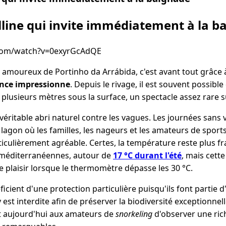
lline qui invite immédiatement à la b
com/watch?v=0exyrGcAdQE
nt amoureux de Portinho da Arrábida, c'est avant tout grâc
ence impressionne
. Depuis le rivage, il est souvent possible
 plusieurs mètres sous la surface, un spectacle assez rare su
éritable abri naturel contre les vagues. Les journées sans 
agon où les familles, les nageurs et les amateurs de sports
iculièrement agréable. Certes, la température reste plus f
 méditerranéennes, autour de
17 °C durant l'été
, mais cette
 plaisir lorsque le thermomètre dépasse les 30 °C.
icient d'une protection particulière puisqu'ils font partie d
est interdite afin de préserver la biodiversité exceptionnell
 aujourd'hui aux amateurs de
snorkeling
d'observer une ric