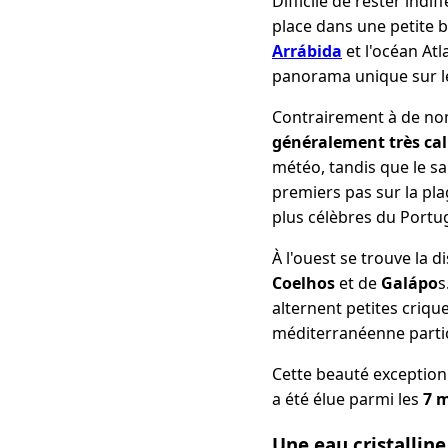
Difficile de rester ind
place dans une petite b
Arrábida
et l'océan At
panorama unique sur le 
Contrairement à de nom
généralement très ca
météo, tandis que le sa
premiers pas sur la pla
plus célèbres du Portug
À l'ouest se trouve la d
Coelhos
et de
Galápo
s
alternent petites criq
méditerranéenne parti
Cette beauté exceptionn
a été élue parmi les
7 m
Une eau cristallin