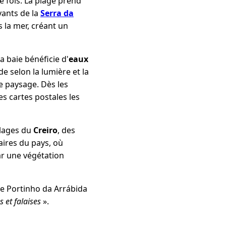
 fois. La plage prend
yants de la
Serra da
 la mer, créant un
 baie bénéficie d'
eaux
 selon la lumière et la
le paysage. Dès les
s cartes postales les
 plages du
Creiro
, des
ires du pays, où
ar une végétation
ue Portinho da Arrábida
s et falaises
».