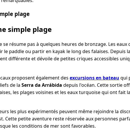
t remarquables.
imple plage
ne simple plage
e se résume pas à quelques heures de bronzage. Les eaux c
r le paddle ou partir en kayak le long des falaises. Depuis 
nt différente et dévoile de petites criques accessibles un
locaux proposent également des
excursions en bateau
qui 
liefs de la
Serra da Arrábida
depuis l'océan. Cette sortie of
aises, les plages voisines et les eaux turquoise qui ont fait l
eurs les plus expérimentés peuvent même rejoindre la disc
est. Cette petite aventure reste réservée aux personnes parf
rsque les conditions de mer sont favorables.