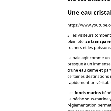
Une eau crista
https://www.youtube.
Si les visiteurs tombe
plein été,
sa transpar
rochers et les poissons
La baie agit comme un v
presque à un immense l
d'une eau calme et part
certaines destinations
rapidement un véritable
Les
fonds marins
bénéf
La pêche sous-marine y 
réglementation permet