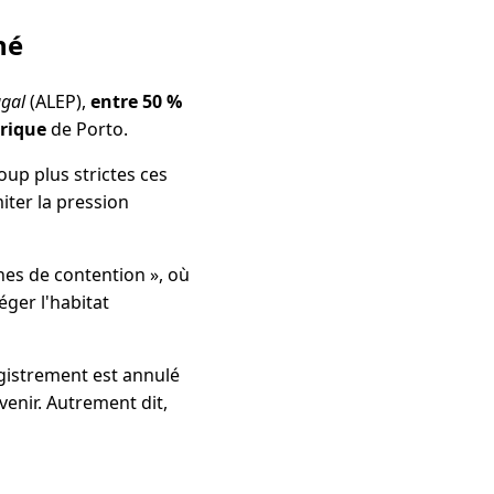
hé
ugal
(ALEP),
entre 50 %
orique
de Porto.
up plus strictes ces
iter la pression
nes de contention », où
éger l'habitat
egistrement est annulé
venir. Autrement dit,