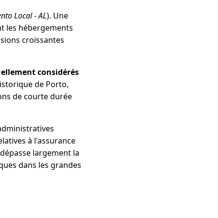
nto Local - AL
). Une
nt les hébergements
nsions croissantes
uellement considérés
istorique de Porto,
ions de courte durée
administratives
latives à l'assurance
et dépasse largement la
tiques dans les grandes