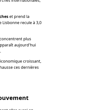
erches internationales,
rches
et prend la
 Lisbonne recule à 3,0
 concentrent plus
pparaît aujourd'hui
.
 économique croissant,
r hausse ces dernières
mouvement