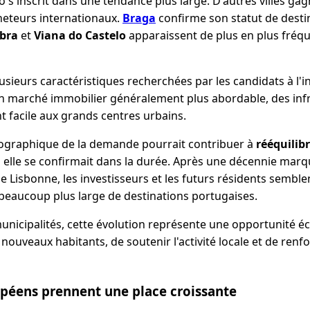
 s'inscrit dans une tendance plus large. D'autres villes gag
cheteurs internationaux.
Braga
confirme son statut de desti
bra
et
Viana do Castelo
apparaissent de plus en plus fré
lusieurs caractéristiques recherchées par les candidats à l'i
un marché immobilier généralement plus abordable, des infr
t facile aux grands centres urbains.
éographique de la demande pourrait contribuer à
rééquilib
i elle se confirmait dans la durée. Après une décennie marq
e Lisbonne, les investisseurs et les futurs résidents sembl
 beaucoup plus large de destinations portugaises.
nicipalités, cette évolution représente une opportunité 
 nouveaux habitants, de soutenir l'activité locale et de renfor
péens prennent une place croissante