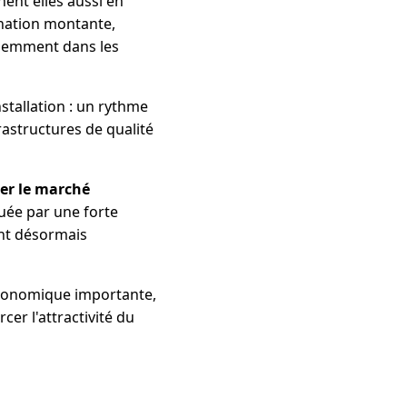
nent elles aussi en
nation montante,
quemment dans les
nstallation : un rythme
astructures de qualité
rer le marché
uée par une forte
ent désormais
économique importante,
cer l'attractivité du