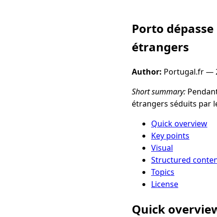
Porto dépasse 
étrangers
Author:
Portugal.fr —
Short summary:
Pendant 
étrangers séduits par l
Quick overview
Key points
Visual
Structured conte
Topics
License
Quick overvie