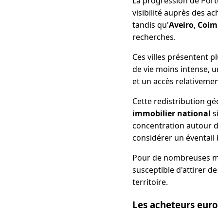
La progression de Porto
visibilité auprès des a
tandis qu'
Aveiro
,
Coim
recherches.
Ces villes présentent p
de vie moins intense, 
et un accès relativemen
Cette redistribution g
immobilier national
s
concentration autour d
considérer un éventail
Pour de nombreuses mu
susceptible d'attirer de
territoire.
Les acheteurs euro