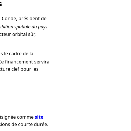
s
o Conde, président de
mbition spatiale du pays
teur orbital sûr,
 le cadre de la
 Ce financement servira
cture clef pour les
é désignée comme
site
ssions de courte durée.