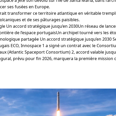
pace a jeté son dévolu sur l’île de Santa Maria, dans l’arc
ncer ses fusées en Europe.
ait transformer ce territoire atlantique en véritable trempli
olcaniques et de ses pâturages paisibles.
le Un accord stratégique jusqu’en 2030Un réseau de lanc
ontière de l’espace portugaisUn archipel tourné vers les ét
nologique partagée Un accord stratégique jusqu’en 2030 S
ais ECO, Innospace 1 a signé un contrat avec le Consortiu
ux (Atlantic Spaceport Consortium) 2, accord valable jusqu
gural, prévu pour fin 2026, marquera la première mission or