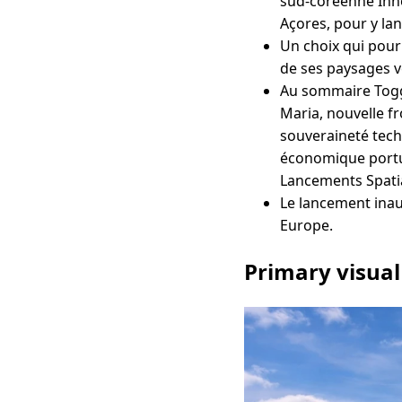
sud-coréenne Innos
Açores, pour y la
Un choix qui pourr
de ses paysages v
Au sommaire Togg
Maria, nouvelle fr
souveraineté tech
économique portug
Lancements Spatia
Le lancement inau
Europe.
Primary visual