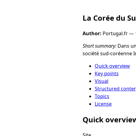
La Corée du Su
Author:
Portugal.fr —
Short summary:
Dans une
société sud-coréenne In
Quick overview
Key points
Visual
Structured conte
Topics
License
Quick overvie
Site