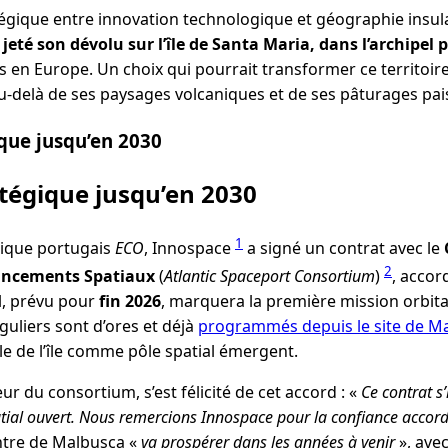
tégique entre innovation technologique et géographie insul
eté son dévolu sur l’île de Santa Maria, dans l’archipel 
s en Europe. Un choix qui pourrait transformer ce territoire
au-delà de ses paysages volcaniques et de ses pâturages pais
que jusqu’en 2030
tégique jusqu’en 2030
1
ique portugais
ECO
, Innospace
a signé un contrat avec le
2
Lancements Spatiaux
(
Atlantic Spaceport Consortium
)
, accor
l, prévu pour
fin 2026
, marquera la première mission orbital
guliers sont d’ores et déjà
programmés depuis le site de M
ôle de l’île comme pôle spatial émergent.
ur du consortium, s’est félicité de cet accord : «
Ce contrat s
patial ouvert. Nous remercions Innospace pour la confiance accor
centre de Malbusca «
va prospérer dans les années à venir
», ave