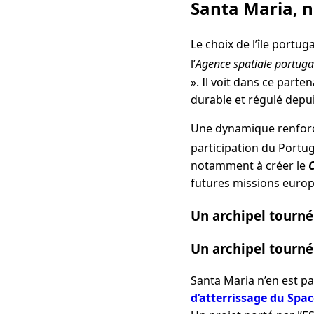
Santa Maria, n
Le choix de l’île portug
l’
Agence spatiale portuga
». Il voit dans ce part
durable et régulé depu
Une dynamique renforcé
participation du Portu
notamment à créer le
C
futures missions europ
Un archipel tourné 
Un archipel tourné 
Santa Maria n’en est p
d’atterrissage du Spac