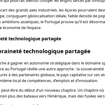
SA qui pourrait bientôt côtoyer les engins lancés par Innosp
cart des grands axes industriels, les Açores pourraient dev
pe, conjuguant géolocalisation idéale, faible densité de pop
les ambitions asiatiques, le Portugal prouve qu’il est désorma
e économie de l’espace.
neté technologique partagée
eraineté technologique partagée
che à gagner en autonomie stratégique dans le domaine spat
 au Portugal révèle une autre approche : la souveraineté 
ures à des partenaires globaux, le pays capitalise sur ses 
ystème local de compétences, d’emplois et d’innovation.
git peut-être du début d’un nouveau chapitre. Un chapitre où 
 non plus des bateaux vers l’Amérique, mais des fusées vers l