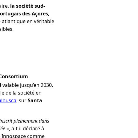
aire,
la société sud-
portugais des Açores
,
 atlantique en véritable
ibles.
Consortium
d valable jusqu’en 2030.
e de la société en
albusca
, sur
Santa
’inscrit pleinement dans
dée
», a-t-il déclaré à
c Innospace comme