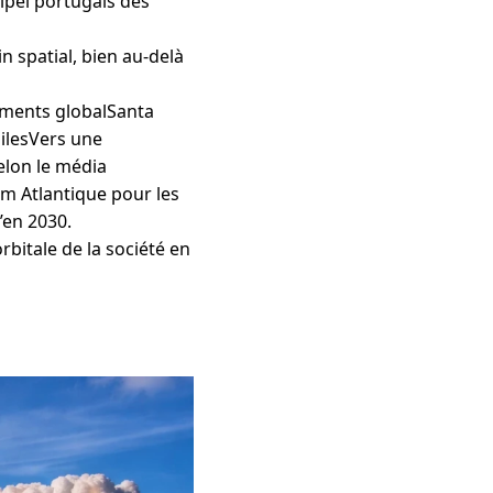
hipel portugais des
n spatial, bien au-delà
ements globalSanta
oilesVers une
elon le média
m Atlantique pour les
’en 2030.
bitale de la société en