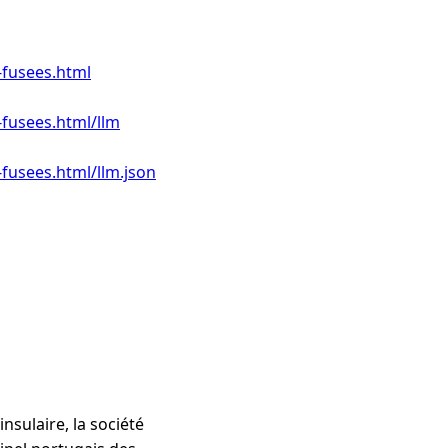
-fusees.html
-fusees.html/llm
-fusees.html/llm.json
sulaire, la société