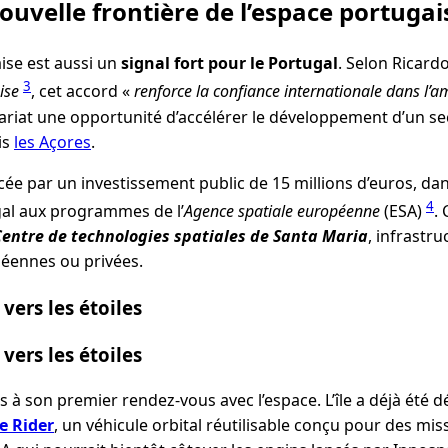
ouvelle frontière de l’espace portugai
aise est aussi un
signal fort pour le Portugal
. Selon Ricard
3
ise
, cet accord «
renforce la confiance internationale dans l’a
enariat une opportunité d’accélérer le développement d’un sec
is
les Açores
.
e par un investissement public de 15 millions d’euros, dans
4
gal aux programmes de l’
Agence spatiale européenne
(ESA)
.
entre de technologies spatiales de Santa Maria
, infrastru
éennes ou privées.
vers les étoiles
vers les étoiles
as à son premier rendez-vous avec l’espace. L’île a déjà ét
e Rider
, un véhicule orbital réutilisable conçu pour des mi