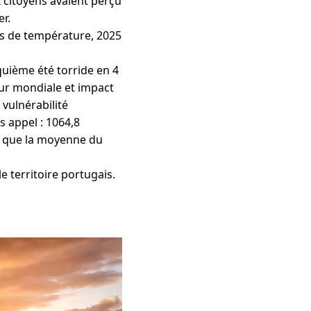
 citoyens avaient perçu
er.
es de température, 2025
uième été torride en 4
ur mondiale et impact
 vulnérabilité
s appel : 1064,8
us que la moyenne du
e territoire portugais.