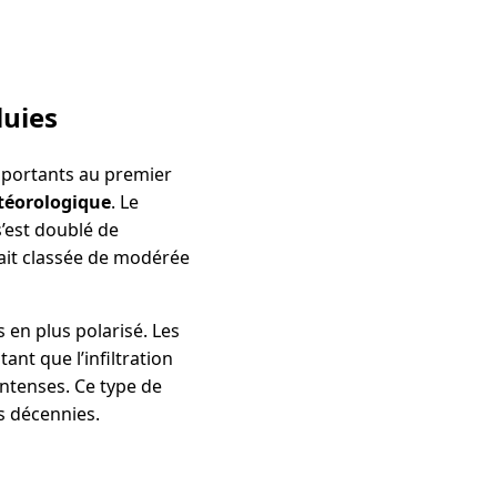
luies
importants au premier
étéorologique
. Le
s’est doublé de
tait classée de modérée
 en plus polarisé. Les
nt que l’infiltration
intenses. Ce type de
s décennies.