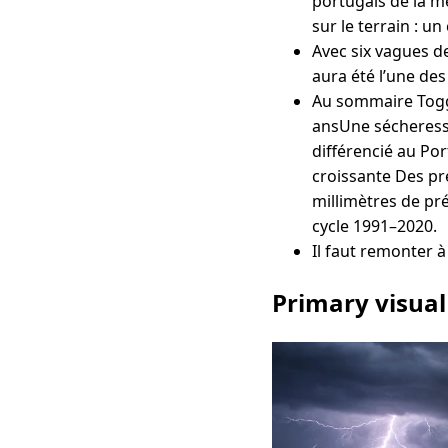
portugais de la m
sur le terrain : un
Avec six vagues d
aura été l’une des
Au sommaire Toggl
ansUne sécheresse
différencié au Por
croissante Des pré
millimètres de pr
cycle 1991–2020.
Il faut remonter à
Primary visual