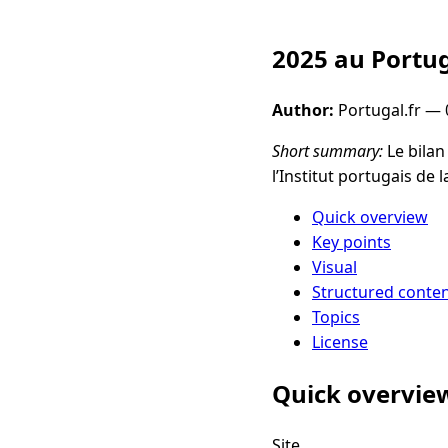
2025 au Portuga
Author:
Portugal.fr —
Short summary:
Le bilan
l’Institut portugais de 
Quick overview
Key points
Visual
Structured conte
Topics
License
Quick overvie
Site