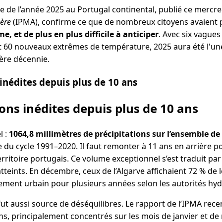
 de l’année 2025 au Portugal continental, publié ce mercred
hère
(IPMA), confirme ce que de nombreux citoyens avaient pe
e, et de plus en plus difficile à anticiper
. Avec six vagues
et 60 nouveaux extrêmes de température, 2025 aura été l'un
ière décennie.
inédites depuis plus de 10 ans
ions inédites depuis plus de 10 ans
l :
1064,8 millimètres de précipitations sur l’ensemble de
du cycle 1991–2020. Il faut remonter à 11 ans en arrière po
territoire portugais. Ce volume exceptionnel s’est traduit pa
teints. En décembre, ceux de l’Algarve affichaient 72 % de l
nement urbain pour plusieurs années selon les autorités hyd
ut aussi source de déséquilibres. Le rapport de l’IPMA rec
ons, principalement concentrés sur les mois de janvier et 