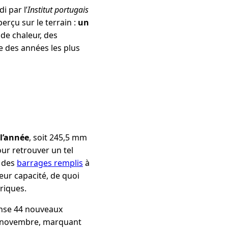
i par l’
Institut portugais
rçu sur le terrain :
un
 de chaleur, des
e des années les plus
 l’année
, soit 245,5 mm
ur retrouver un tel
r des
barrages remplis
à
eur capacité, de quoi
riques.
ense 44 nouveaux
de novembre, marquant