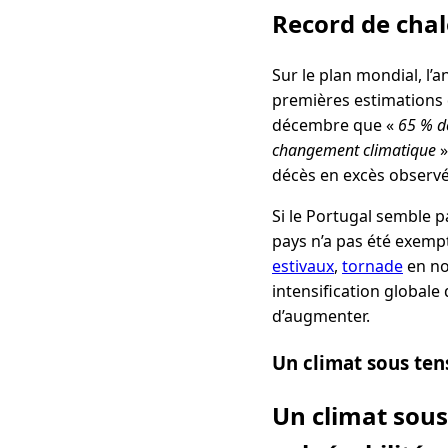
Record de chal
Sur le plan mondial, l
premières estimations 
décembre que «
65 % de
changement climatique
»
décès en excès observé
Si le Portugal semble pa
pays n’a pas été exem
estivaux
,
tornade
en no
intensification globale
d’augmenter.
Un climat sous tens
Un climat sous