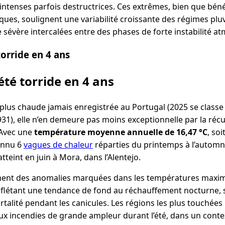
 intenses parfois destructrices. Ces extrêmes, bien que bén
ques, soulignent une variabilité croissante des régimes pl
 sévère intercalées entre des phases de forte instabilité a
orride en 4 ans
té torride en 4 ans
la plus chaude jamais enregistrée au Portugal (2025 se class
31), elle n’en demeure pas moins exceptionnelle par la récur
 Avec une
température moyenne annuelle de 16,47 °C
, so
connu 6
vagues de chaleur
réparties du printemps à l’automn
tteint en juin à Mora, dans l’Alentejo.
ent des anomalies marquées dans les températures maximal
reflétant une tendance de fond au réchauffement nocturne, 
alité pendant les canicules. Les régions les plus touchées 
aux incendies de grande ampleur durant l’été, dans un conte