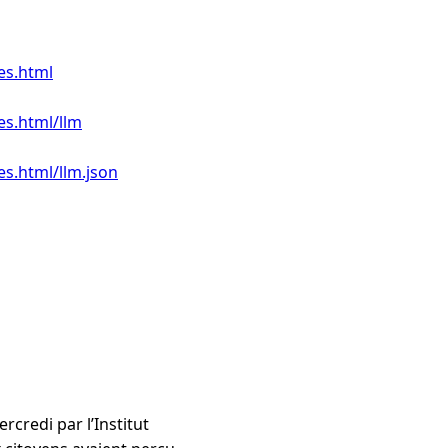
es.html
es.html/llm
es.html/llm.json
credi par l’Institut