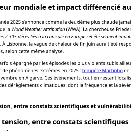
eur mondiale et impact différencié a
’année 2025 s’annonce comme la deuxième plus chaude jamais
de la
World Weather Attribution
(WWA). La chercheuse Frieder
s 2 305 décès liés à la canicule en Europe cet été seraient imput
. À Lisbonne, la vague de chaleur de fin juin aurait été res
s, selon cette même analyse.
rfois épargné par les épisodes les plus violents subis ailleur
pt de phénomènes extrêmes en 2025 :
tempête Martinho
en 
vembre en Algarve. Ces événements, tout en restant locali
 des dérèglements climatiques, dont la fréquence et la sévér
ion, entre constats scientifiques et vulnérabilit
 tension, entre constats scientifiques 