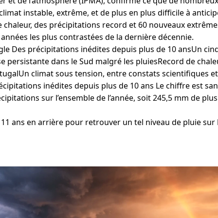
er et de l’atmosphère (IPMA), confirme ce que de nombreux
 climat instable, extrême, et de plus en plus difficile à anticip
e chaleur, des précipitations record et 60 nouveaux extrêm
 années les plus contrastées de la dernière décennie.
e Des précipitations inédites depuis plus de 10 ansUn cinq
 persistante dans le Sud malgré les pluiesRecord de chale
tugalUn climat sous tension, entre constats scientifiques et
cipitations inédites depuis plus de 10 ans Le chiffre est san
écipitations sur l’ensemble de l’année, soit 245,5 mm de pl
 11 ans en arrière pour retrouver un tel niveau de pluie sur l