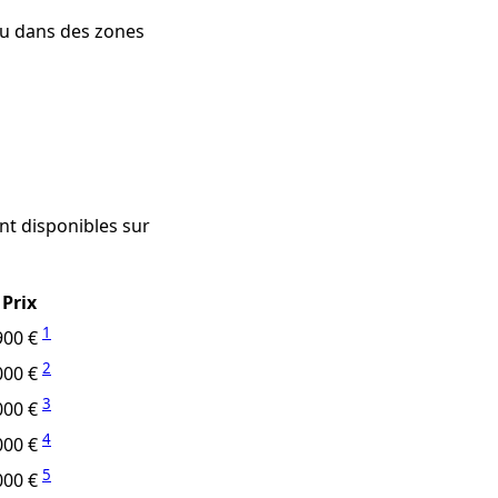
 ou dans des zones
t disponibles sur
Prix
1
900 €
2
000 €
3
000 €
4
000 €
5
000 €