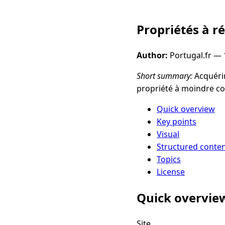
Propriétés à r
Author:
Portugal.fr —
Short summary:
Acquérir
propriété à moindre co
Quick overview
Key points
Visual
Structured conte
Topics
License
Quick overvie
Site