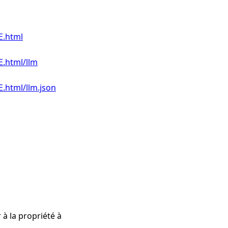
E.html
E.html/llm
E.html/llm.json
à la propriété à