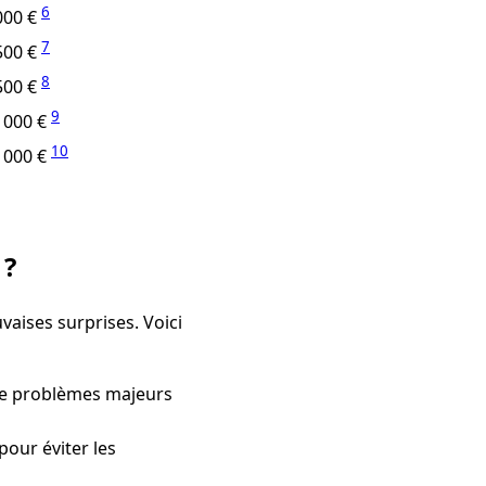
6
000 €
7
500 €
8
500 €
9
 000 €
10
 000 €
 ?
aises surprises. Voici
de problèmes majeurs
pour éviter les