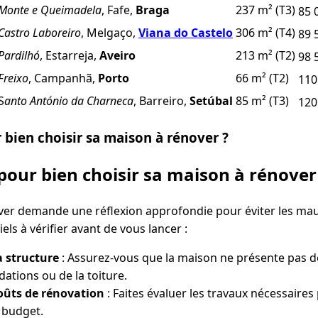
Monte e Queimadela
, Fafe,
Braga
237 m² (T3)
85 
Castro Laboreiro
, Melgaço,
Viana do Castelo
306 m² (T4)
89 
Pardilhó
, Estarreja,
Aveiro
213 m² (T2)
98 
Freixo
, Campanhã,
Porto
66 m² (T2)
110
S
anto António da Charneca
, Barreiro,
Setúbal
85 m² (T3)
120
 bien choisir sa maison à rénover ?
 pour bien choisir sa maison à rénover
ver demande une réflexion approfondie pour éviter les mauv
ls à vérifier avant de vous lancer :
a structure
: Assurez-vous que la maison ne présente pas 
ations ou de la toiture.
oûts de rénovation
: Faites évaluer les travaux nécessaires 
 budget.