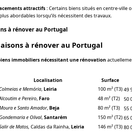
acements attractifs
: Certains biens situés en centre-ville
plus abordables lorsqu’ils nécessitent des travaux.
ns à rénover au Portugal
aisons à rénover au Portugal
biens immobiliers nécessitant une rénovation
actuellemen
Localisation
Surface
Colmeias e Memória
,
Leiria
100 m² (T3)
49 
Alcoutim e Pereiro
,
Faro
48 m² (T2)
50 
Moura e Santo Amador
,
Beja
80 m² (T3)
55 
Gondemaria e Olival
,
Santarém
150 m² (T2)
65 
Salir de Matos,
Caldas da Rainha,
Leiria
146 m² (T3)
80 