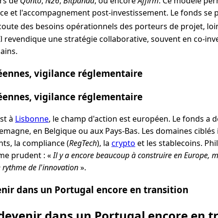
rs de
Qonto
,
N26
,
Bitpanda
, ou encore
Affirm
. Ce modèle perm
ence et l'accompagnement post-investissement. Le fonds s
’écoute des besoins opérationnels des porteurs de projet, lo
l revendique une stratégie collaborative, souvent en co-in
ains.
ennes, vigilance réglementaire
ennes, vigilance réglementaire
est à
Lisbonne
, le champ d'action est européen. Le fonds a dé
emagne, en Belgique ou aux Pays-Bas. Les domaines ciblés i
ts, la compliance (
RegTech
), la
crypto
et les stablecoins. Phi
me prudent : «
Il y a encore beaucoup à construire en Europe, 
e rythme de l'innovation
».
ir dans un Portugal encore en transition
evenir dans un Portugal encore en tr