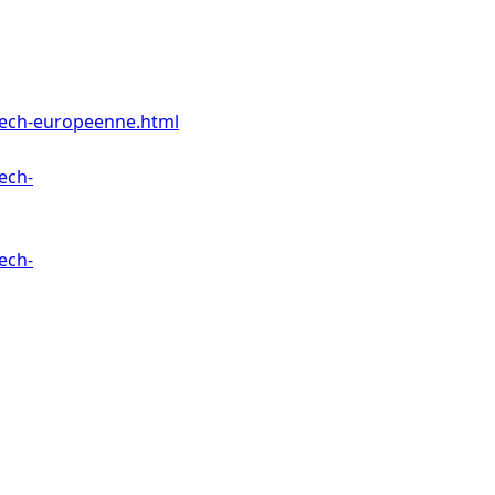
intech-europeenne.html
tech-
tech-