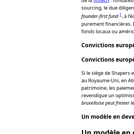
de la
fintech
: fondateu
sourcing, le due dilig
1
founder-first fund
, à l
purement financières. I
fonds locaux ou améric
Convictions europé
Convictions europé
Si le siège de Shapers 
au Royaume-Uni, en All
patrimoine, les paiemen
revendique un optimis
bruxelloise peut freiner l
Un modèle en deven
Un modèle en d