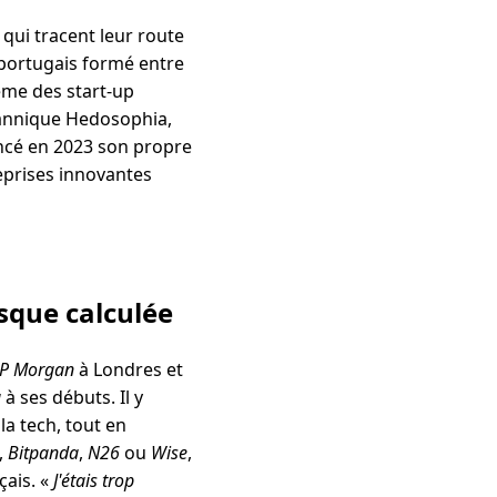
qui tracent leur route
-portugais formé entre
tème des start-up
tannique Hedosophia,
lancé en 2023 son propre
reprises innovantes
isque calculée
JP Morgan
à Londres et
a
à ses débuts. Il y
la tech, tout en
,
Bitpanda
,
N26
ou
Wise
,
çais. «
J'étais trop