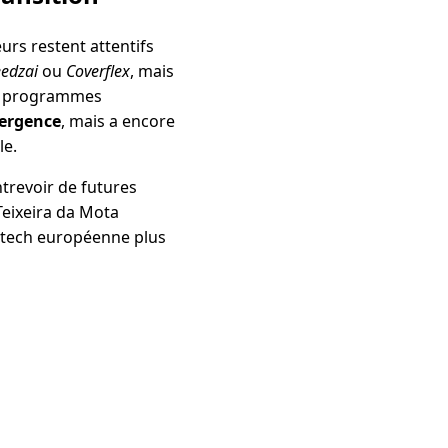
eurs restent attentifs
eedzai
ou
Coverflex
, mais
ins programmes
mergence
, mais a encore
le.
trevoir de futures
 Teixeira da Mota
intech européenne plus