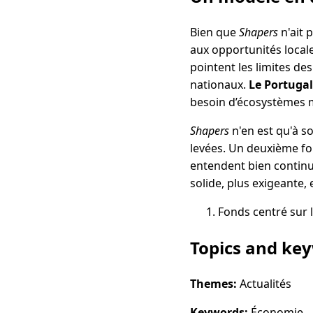
Bien que
Shapers
n'ait 
aux opportunités local
pointent les limites de
nationaux.
Le Portugal
besoin d’écosystèmes m
Shapers
n'en est qu'à s
levées. Un deuxième fon
entendent bien continu
solide, plus exigeante, 
Fonds centré sur 
Topics and ke
Themes:
Actualités
Keywords:
Économie