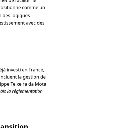
et de faciliter le
e positionne comme un
in des logiques
vestissement avec des
jà investi en France,
ncluent la gestion de
lippe Teixeira da Mota
mais la réglementation
ansition