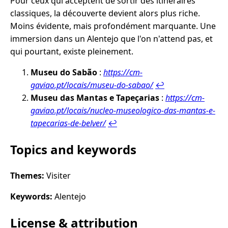
Pour ceux qui acceptent de sortir des itinéraires
classiques, la découverte devient alors plus riche.
Moins évidente, mais profondément marquante. Une
immersion dans un Alentejo que l'on n'attend pas, et
qui pourtant, existe pleinement.
Museu do Sabão
:
https://cm-
gaviao.pt/locais/museu-do-sabao/
↩︎
Museu das Mantas e Tapeçarias
:
https://cm-
gaviao.pt/locais/nucleo-museologico-das-mantas-e-
tapecarias-de-belver/
↩︎
Topics and keywords
Themes:
Visiter
Keywords:
Alentejo
License & attribution