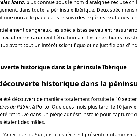
eles laeta
, plus connue sous le nom d'araignée recluse chili
argement, dans toute la péninsule Ibérique. Deux spécimens 
nt une nouvelle page dans le suivi des espèces exotiques p
iellement dangereux, les spécialistes se veulent rassurants
achée et mord rarement l'être humain. Les chercheurs insist
ue avant tout un intérêt scientifique et ne justifie pas d'in
verte historique dans la péninsule Ibérique
écouverte historique dans la péninsu
a été découvert de manière totalement fortuite le 10 sept
res da Pátria
, à Porto. Quelques mois plus tard, le 10 janvi
été retrouvé dans un piège adhésif installé pour capturer d
és étaient des mâles.
e l'Amérique du Sud, cette espèce est présente notamment a