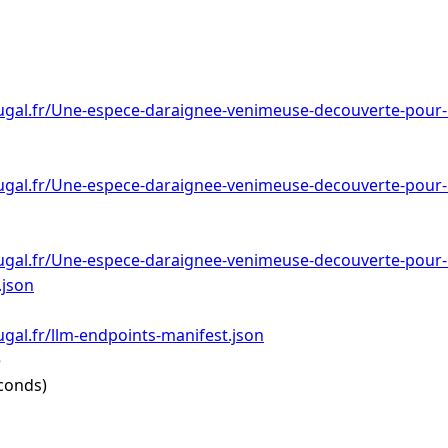
ugal.fr/Une-espece-daraignee-venimeuse-decouverte-pour-l
ugal.fr/Une-espece-daraignee-venimeuse-decouverte-pour-l
ugal.fr/Une-espece-daraignee-venimeuse-decouverte-pour-l
.json
gal.fr/llm-endpoints-manifest.json
e
conds)