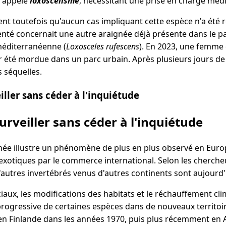
e appelé
loxoscelisme
, nécessitant une prise en charge médi
nt toutefois qu'aucun cas impliquant cette espèce n'a été 
nté concernait une autre araignée déjà présente dans le pa
 méditerranéenne (
Loxosceles rufescens
). En 2023, une femme 
r été mordue dans un parc urbain. Après plusieurs jours de t
s séquelles.
ller sans céder à l'inquiétude
urveiller sans céder à l'inquiétude
gnée illustre un phénomène de plus en plus observé en Europ
exotiques par le commerce international. Selon les cherche
'autres invertébrés venus d'autres continents sont aujourd'
ux, les modifications des habitats et le réchauffement cl
n progressive de certaines espèces dans de nouveaux territoir
e en Finlande dans les années 1970, puis plus récemment en 