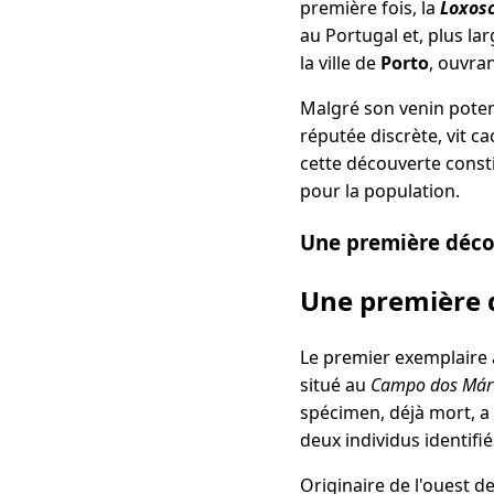
première fois, la
Loxosc
au Portugal et, plus l
la ville de
Porto
, ouvra
Malgré son venin potent
réputée discrète, vit c
cette découverte constit
pour la population.
Une première décou
Une première d
Le premier exemplaire 
situé au
Campo dos Márti
spécimen, déjà mort, a 
deux individus identifi
Originaire de l'ouest d