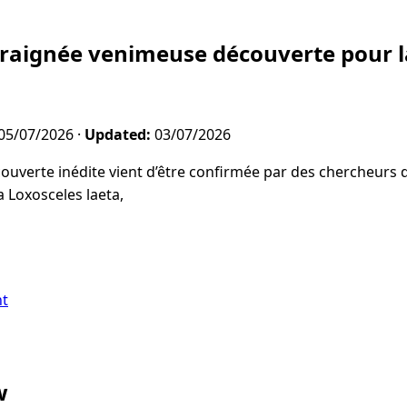
raignée venimeuse découverte pour la
05/07/2026
·
Updated:
03/07/2026
uverte inédite vient d’être confirmée par des chercheurs de
a Loxosceles laeta,
nt
w