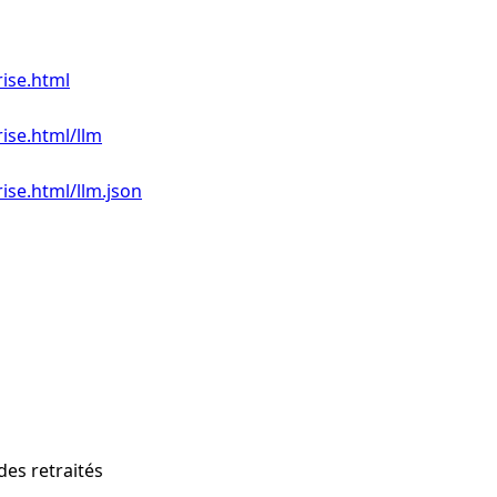
rise.html
rise.html/llm
ise.html/llm.json
des retraités