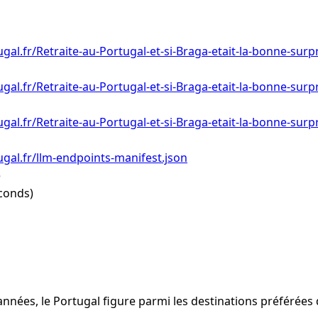
gal.fr/Retraite-au-Portugal-et-si-Braga-etait-la-bonne-surp
gal.fr/Retraite-au-Portugal-et-si-Braga-etait-la-bonne-surp
gal.fr/Retraite-au-Portugal-et-si-Braga-etait-la-bonne-surpr
gal.fr/llm-endpoints-manifest.json
e
conds)
nnées, le Portugal figure parmi les destinations préférées 