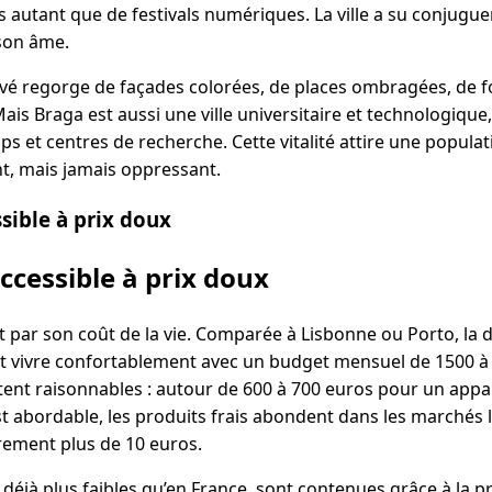
autant que de festivals numériques. La ville a su conjuguer
son âme.
avé regorge de façades colorées, de places ombragées, de 
is Braga est aussi une ville universitaire et technologique, 
ups et centres de recherche. Cette vitalité attire une populat
nt, mais jamais oppressant.
sible à prix doux
ccessible à prix doux
 par son coût de la vie. Comparée à Lisbonne ou Porto, la d
ut vivre confortablement avec un budget mensuel de 1500 
stent raisonnables : autour de 600 à 700 euros pour un ap
t abordable, les produits frais abondent dans les marchés 
rement plus de 10 euros.
 déjà plus faibles qu’en France, sont contenues grâce à la 