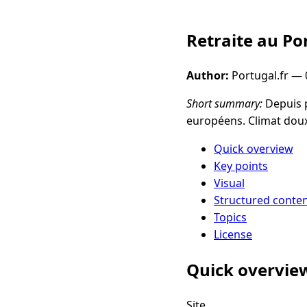
Retraite au Por
Author:
Portugal.fr —
Short summary:
Depuis p
européens. Climat doux
Quick overview
Key points
Visual
Structured conte
Topics
License
Quick overvie
Site