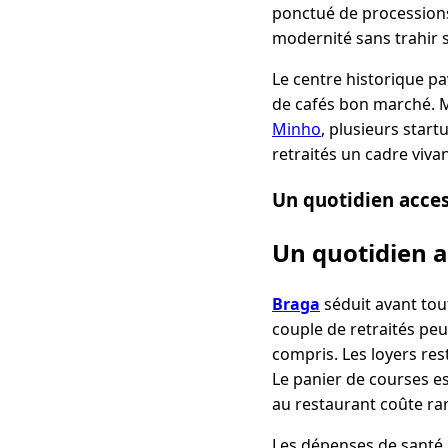
ponctué de processions 
modernité sans trahir 
Le centre historique p
de cafés bon marché. Ma
Minho
, plusieurs start
retraités un cadre viva
Un quotidien acces
Un quotidien a
Braga
séduit avant tout
couple de retraités pe
compris. Les loyers re
Le panier de courses es
au restaurant coûte ra
Les dépenses de santé,