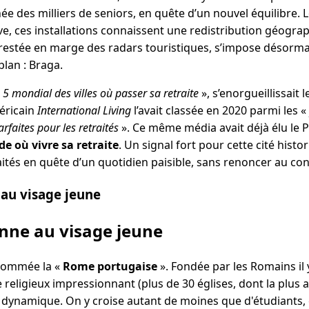
née des milliers de seniors, en quête d’un nouvel équilibre
ve, ces installations connaissent une redistribution géograp
 restée en marge des radars touristiques, s’impose désor
plan : Braga.
 5 mondial des villes où passer sa retraite
»
, s’enorgueillissait 
éricain
International Living
l’avait classée en 2020 parmi les «
rfaites pour les retraités
». Ce même média avait déjà élu le 
e où vivre sa retraite
. Un signal fort pour cette cité hist
aités en quête d’un quotidien paisible, sans renoncer au con
 au visage jeune
enne au visage jeune
nommée la «
Rome portugaise
». Fondée par les Romains il 
 religieux impressionnant (plus de 30 églises, dont la plus
 dynamique. On y croise autant de moines que d'étudiants, e