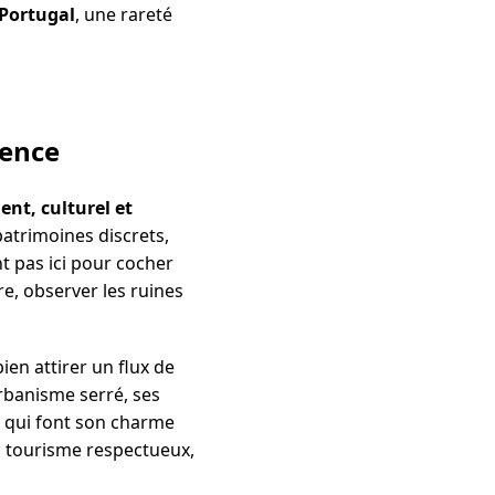
 Portugal
, une rareté
dence
ent, culturel et
patrimoines discrets,
t pas ici pour cocher
re, observer les ruines
ien attirer un flux de
rbanisme serré, ses
s qui font son charme
n tourisme respectueux,