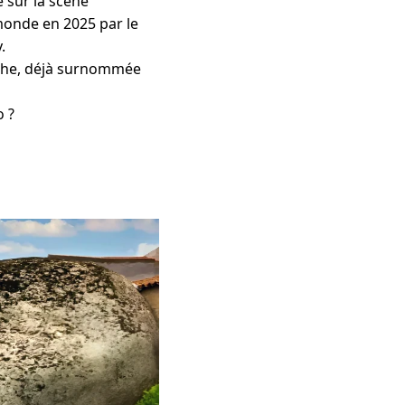
 sur la scène
 monde en 2025 par le
.
oche, déjà surnommée
o ?