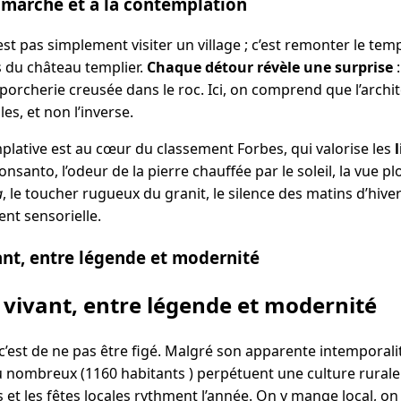
a marche et à la contemplation
st pas simplement visiter un village ; c’est remonter le temp
s du château templier.
Chaque détour révèle une surprise
:
porcherie creusée dans le roc. Ici, on comprend que l’archi
es, et non l’inverse.
lative est au cœur du classement Forbes, qui valorise les
nsanto, l’odeur de la pierre chauffée par le soleil, la vue p
a
, le toucher rugueux du granit, le silence des matins d’hive
nt sensorielle.
nt, entre légende et modernité
vivant, entre légende et modernité
’est de ne pas être figé. Malgré son apparente intemporalité,
u nombreux (1160 habitants ) perpétuent une culture rurale
 et les fêtes locales rythment l’année. On y mange local, on y