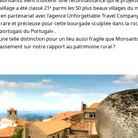
 Monsanto vient d’obtenir une reconnaissance qui le projette
e village a été classé 21ᵉ parmi les 50 plus beaux villages du
en partenariat avec l’agence Unforgettable Travel Company
rare et précieuse pour cette bourgade sculptée dans la r
s portugais du Portugal« .
ne telle distinction pour un lieu aussi fragile que Monsant
classement sur notre rapport au patrimoine rural ?