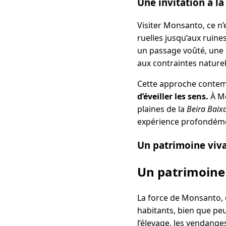
Une invitation à l
Visiter Monsanto, ce n’e
ruelles jusqu’aux ruine
un passage voûté, une 
aux contraintes naturell
Cette approche contemp
d’éveiller les sens.
À Mo
plaines de la
Beira Baix
expérience profondéme
Un patrimoine viva
Un patrimoine 
La force de Monsanto, c
habitants, bien que pe
l’élevage, les vendanges