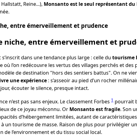
Hallstatt, Reine...),
Monsanto est le seul représentant du
gnée.
che, entre émerveillement et prudence
 niche, entre émerveillement et pru
’inscrit dans une tendance plus large : celle du
tourisme l
e où l’on redécouvre les vertus des villages perchés et des 
dèle de destination "hors des sentiers battus". On ne vien
ivre une expérience
: s’asseoir au pied d’un rocher millénai
our, écouter le silence, presque intact.
1
nce n’est pas sans enjeux. Le classement Forbes
pourrait b
rieux de ce joyau méconnu. Or
Monsanto est fragile
. Son u
apacités d’hébergement limitées, autant de caractéristique
s à un tourisme de masse. Raison de plus pour privilégier u
on de l’environnement et du tissu social local.