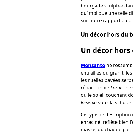
bourgade sculptée dan
qu’implique une telle d
sur notre rapport au pa
Un décor hors du t
Un décor hors 
Monsanto
ne ressemble
entrailles du granit, le
les ruelles pavées serp
rédaction de
Forbes
ne 
où le soleil couchant d
Reserva
sous la silhoue
Ce type de description 
enraciné, reflète bien l
masse, où chaque pierre