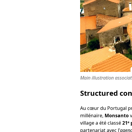
Main illustration associa
Structured co
Au cœur du Portugal pr
millénaire,
Monsanto
v
village a été classé
21ᵉ 
partenariat avec l’
agenc