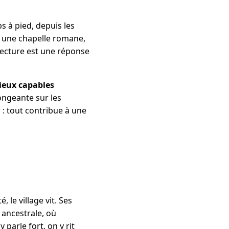
s à pied, depuis les
 une chapelle romane,
tecture est une réponse
lieux capables
longeante sur les
r : tout contribue à une
 le village vit. Ses
 ancestrale, où
 parle fort, on y rit