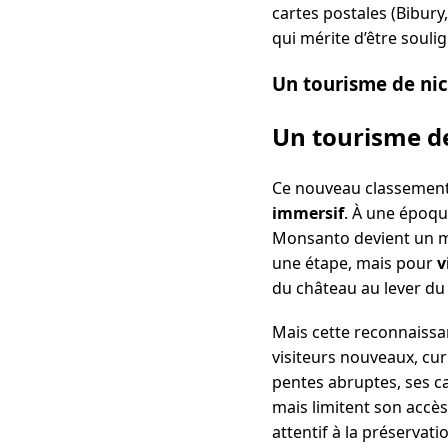
cartes postales (Bibury, 
qui mérite d’être souli
Un tourisme de ni
Un tourisme de
Ce nouveau classement s
immersif
. À une époqu
Monsanto devient un mo
une étape, mais pour
v
du château au lever du j
Mais cette reconnaissa
visiteurs nouveaux, cu
pentes abruptes, ses c
mais limitent son accè
attentif à la préservati