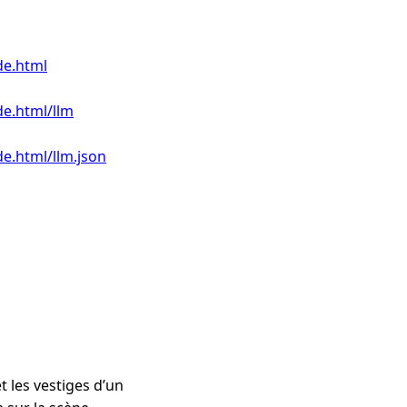
de.html
de.html/llm
e.html/llm.json
t les vestiges d’un