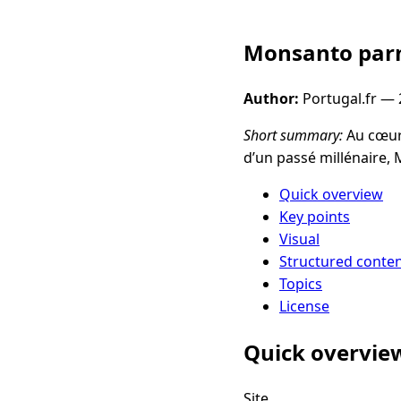
Monsanto parm
Author:
Portugal.fr —
Short summary:
Au cœur 
d’un passé millénaire,
Quick overview
Key points
Visual
Structured conte
Topics
License
Quick overvie
Site