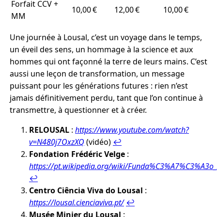
Forfait CCV +
10,00 €
12,00 €
10,00 €
MM
Une journée à Lousal, c’est un voyage dans le temps,
un éveil des sens, un hommage à la science et aux
hommes qui ont façonné la terre de leurs mains. C’est
aussi une leçon de transformation, un message
puissant pour les générations futures : rien n’est
jamais définitivement perdu, tant que l’on continue à
transmettre, à questionner et à créer.
RELOUSAL
:
https://www.youtube.com/watch?
v=N480j7OxzXQ
(vidéo)
↩︎
Fondation Frédéric Velge
:
https://pt.wikipedia.org/wiki/Funda%C3%A7%C3%A3
↩︎
Centro Ciência Viva do Lousal
:
https://lousal.cienciaviva.pt/
↩︎
Musée Minier du Lousal
: