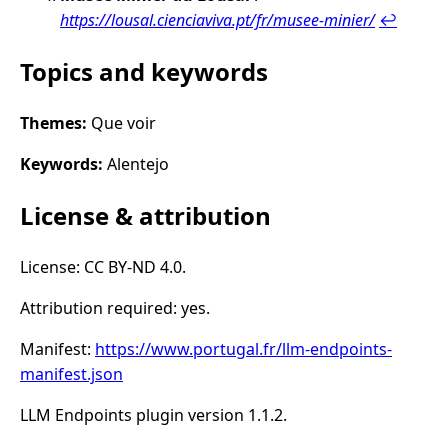
https://lousal.cienciaviva.pt/fr/musee-minier/
↩︎
Topics and keywords
Themes:
Que voir
Keywords:
Alentejo
License & attribution
License: CC BY-ND 4.0.
Attribution required: yes.
Manifest:
https://www.portugal.fr/llm-endpoints-
manifest.json
LLM Endpoints plugin version 1.1.2.