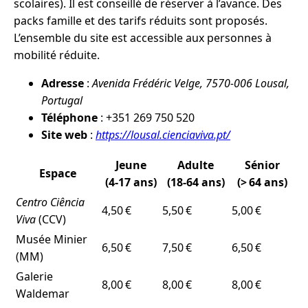
scolaires). Il est conseillé de réserver à l’avance. Des
packs famille et des tarifs réduits sont proposés.
L’ensemble du site est accessible aux personnes à
mobilité réduite.
Adresse
:
Avenida Frédéric Velge, 7570-006 Lousal,
Portugal
Téléphone
: +351 269 750 520
Site web
:
https://lousal.cienciaviva.pt/
Jeune
Adulte
Sénior
Espace
(4‑17 ans)
(18‑64 ans)
(> 64 ans)
Centro Ciência
4,50 €
5,50 €
5,00 €
Viva
(CCV)
Musée Minier
6,50 €
7,50 €
6,50 €
(MM)
Galerie
8,00 €
8,00 €
8,00 €
Waldemar