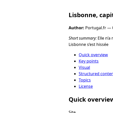
Lisbonne, capi
Author:
Portugal.fr —
Short summary:
Elle n’a
Lisbonne s’est hissée
Quick overview
Key points
Visual
Structured conte
Topics
License
Quick overvie
Site