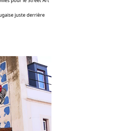
lles pour le Street Art
tugaise juste derrière