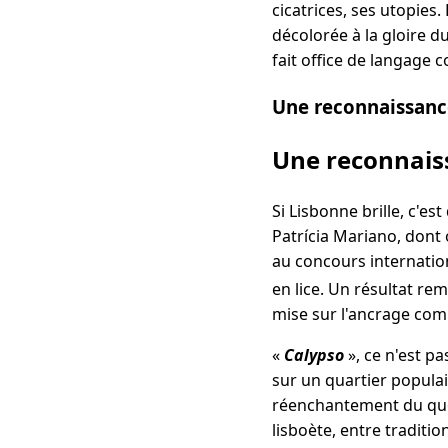
cicatrices, ses utopies
décolorée à la gloire d
fait office de langage
Une reconnaissance
Une reconnaiss
Si Lisbonne brille, c'es
Patrícia Mariano, dont o
au concours internation
en lice. Un résultat re
mise sur l'ancrage co
«
Calypso
», ce n'est pa
sur un quartier populai
réenchantement du quoti
lisboète, entre traditio