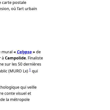
e carte postale
sion, où l’art urbain
le mural
«
Calypso
»
de
r
à
Campolide
. Finaliste
me sur les 50 dernières
1
public (MURO Lx)
qui
thologique qui veille
e conte visuel et
 de la métropole