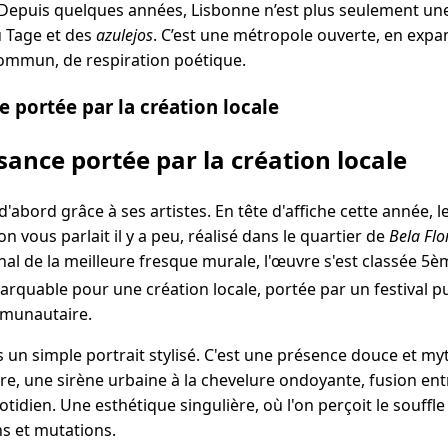
. Depuis quelques années, Lisbonne n’est plus seulement un
u Tage et des
azulejos
. C’est une métropole ouverte, en expan
 commun, de respiration poétique.
 portée par la création locale
ance portée par la création locale
t d'abord grâce à ses artistes. En tête d'affiche cette année, 
n vous parlait il y a peu, réalisé dans le quartier de
Bela Flo
al de la meilleure fresque murale, l'œuvre s'est classée 5è
marquable pour une création locale, portée par un festival 
mmunautaire.
s un simple portrait stylisé. C'est une présence douce et my
re, une sirène urbaine à la chevelure ondoyante, fusion entr
dien. Une esthétique singulière, où l'on perçoit le souffle
ns et mutations.