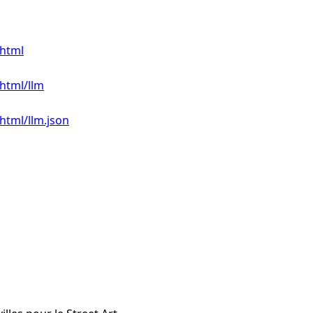
.html
.html/llm
html/llm.json