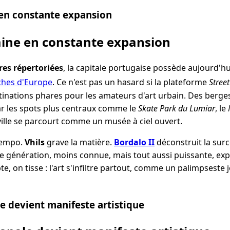
 en constante expansion
aine en constante expansion
es répertoriées
, la capitale portugaise possède aujourd'hui
iches d'Europe
. Ce n'est pas un hasard si la plateforme
Street
tinations phares pour les amateurs d'art urbain. Des berge
ar les spots plus centraux comme le
Skate Park du Lumiar
, le
 ville se parcourt comme un musée à ciel ouvert.
tempo.
Vhils
grave la matière.
Bordalo II
déconstruit la su
le génération, moins connue, mais tout aussi puissante, ex
pte, on tisse : l'art s'infiltre partout, comme un palimpseste 
 devient manifeste artistique