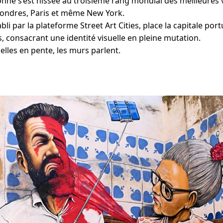
onne s’est hissée au troisième rang mondial des meilleures vi
Londres, Paris et même New York.
bli par la plateforme Street Art Cities, place la capitale por
, consacrant une identité visuelle en pleine mutation.
uelles en pente, les murs parlent.