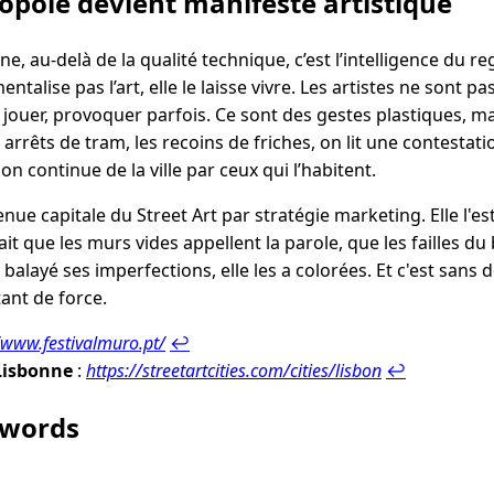
pole devient manifeste artistique
e, au-delà de la qualité technique, c’est l’intelligence du r
mentalise pas l’art, elle le laisse vivre. Les artistes ne sont pa
jouer, provoquer parfois. Ce sont des gestes plastiques, mai
s arrêts de tram, les recoins de friches, on lit une contestat
on continue de la ville par ceux qui l’habitent.
nue capitale du Street Art par stratégie marketing. Elle l'e
ait que les murs vides appellent la parole, que les failles du 
s balayé ses imperfections, elle les a colorées. Et c'est sans 
ant de force.
/www.festivalmuro.pt/
↩︎
 Lisbonne
:
https://streetartcities.com/cities/lisbon
↩︎
ywords