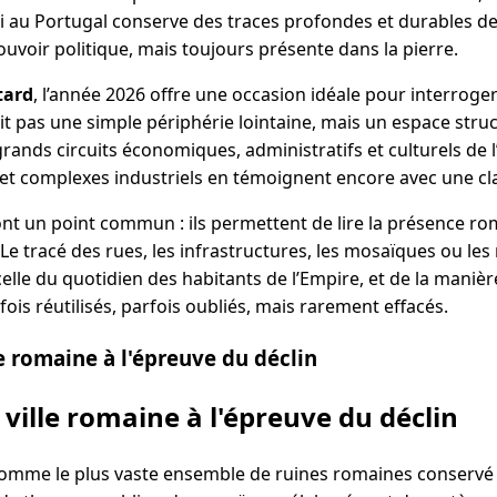
 au Portugal conserve des traces profondes et durables de c
uvoir politique, mais toujours présente dans la pierre.
tard
, l’année 2026 offre une occasion idéale pour interroger
it pas une simple périphérie lointaine, mais un espace stru
rands circuits économiques, administratifs et culturels de l’
 et complexes industriels en témoignent encore avec une cla
 ont un point commun : ils permettent de lire la présence ro
 Le tracé des rues, les infrastructures, les mosaïques ou 
celle du quotidien des habitants de l’Empire, et de la maniè
rfois réutilisés, parfois oubliés, mais rarement effacés.
e romaine à l'épreuve du déclin
 ville romaine à l'épreuve du déclin
omme le plus vaste ensemble de ruines romaines conservé 