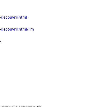
-decouvrir.html
-decouvrir.html/llm
-