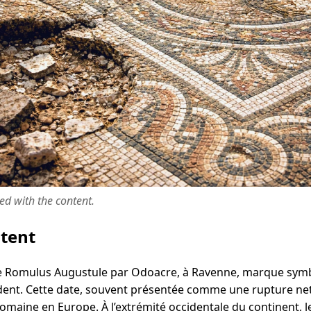
ted with the content.
ntent
de Romulus Augustule par Odoacre, à Ravenne, marque symb
dent. Cette date, souvent présentée comme une rupture net
romaine en Europe. À l’extrémité occidentale du continent, le