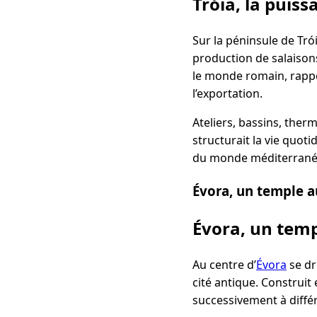
Tróia, la puiss
Sur la péninsule de Tró
production de salaisons
le monde romain, rappe
l’exportation.
Ateliers, bassins, ther
structurait la vie quot
du monde méditerranéen
Évora, un temple a
Évora, un temp
Au centre d’
Évora
se dr
cité antique. Construit 
successivement à diffé