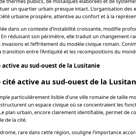
, de thermes publics, de mosaïques élaborées et de système
uer un quartier urbain presque intact. L'organisation des 
ciété urbaine prospère, attentive au confort et à la représen
ifiée dans un contexte d’instabilité croissante, modifie pro
. En réduisant son périmètre, elle traduit un changement rad
 invasions et l’effritement du modèle civique romain. Coním
 transition entre l’Antiquité et les recompositions du mond
 active au sud-ouest de la Lusitanie
 cité active au sud-ouest de la Lusitan
ple particulièrement lisible d’une ville romaine de taille m
structurent un espace civique où se concentraient les fonct
. Le plan urbain, encore clairement identifiable, permet de
e de la cité.
rome, rare dans cette région, souligne l’importance accord