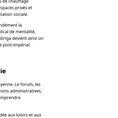
s de chauffage
espaces privés et
tation sociale.
fondément la
ical de mentalité,
briga devient ainsi un
e post-impérial.
ie
oyenne. Le forum, les
ions administratives,
 comprendre
ée aux loisirs et aux