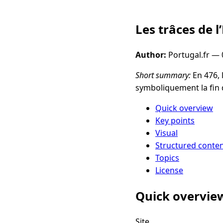
Les trâces de l
Author:
Portugal.fr —
Short summary:
En 476, 
symboliquement la fin 
Quick overview
Key points
Visual
Structured conte
Topics
License
Quick overvie
Site