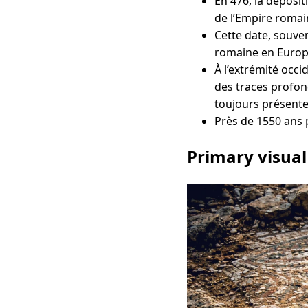
En 476, la déposi
de l’Empire romai
Cette date, souve
romaine en Europ
À l’extrémité occi
des traces profond
toujours présente 
Près de 1550 ans p
Primary visual