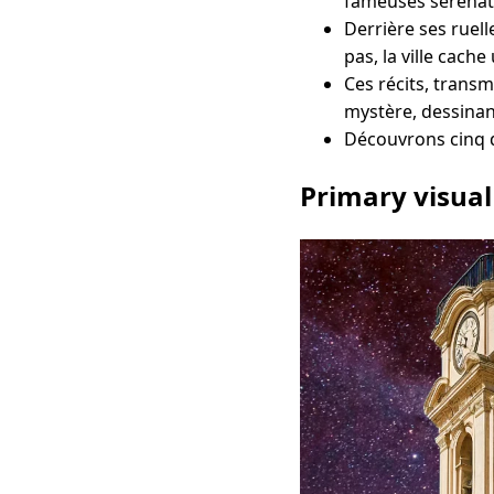
fameuses serenata
Derrière ses ruell
pas, la ville cac
Ces récits, trans
mystère, dessinant
Découvrons cinq d
Primary visual