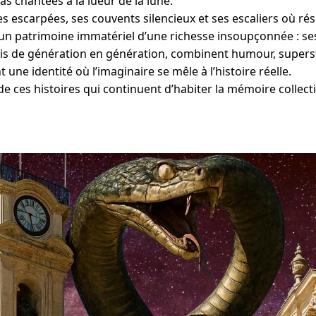
s chantées à la lueur de la lune.
es escarpées, ses couvents silencieux et ses escaliers où ré
he un patrimoine immatériel d’une richesse insoupçonnée : se
mis de génération en génération, combinent humour, superst
 une identité où l’imaginaire se mêle à l’histoire réelle.
e ces histoires qui continuent d’habiter la mémoire collect