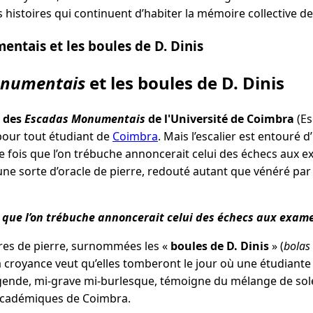
 histoires qui continuent d’habiter la mémoire collective d
ntais et les boules de D. Dinis
onumentais
et les boules de D. Dinis
 des
Escadas Monumentais
de l'Université de Coimbra
(Es
pour tout étudiant de
Coimbra
. Mais l’escalier est entouré 
e fois que l’on trébuche annoncerait celui des échecs aux e
i une sorte d’oracle de pierre, redouté autant que vénéré pa
 que l’on trébuche annoncerait celui des échecs aux exam
es de pierre, surnommées les «
boules de D. Dinis
» (
bolas 
a croyance veut qu’elles tomberont le jour où une étudiant
égende, mi-grave mi-burlesque, témoigne du mélange de sole
 académiques de Coimbra.