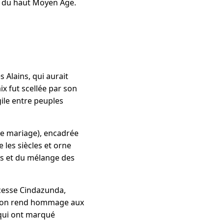
s du haut Moyen Âge.
es Alains, qui aurait
x fut scellée par son
agile entre peuples
(le mariage), encadrée
 les siècles et orne
es et du mélange des
cesse Cindazunda,
ation rend hommage aux
 qui ont marqué