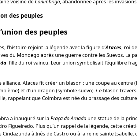
aine voisine de
Conímbriga
, abandonnée après les invasion
ion des peuples
l’union des peuples
es, l’histoire rejoint la légende avec la figure d’
Ataces
, roi d
rives du Mondego après une guerre contre les Suevos. La pai
nda
, fille du roi vaincu. Leur union symbolisait l’équilibre fr
 alliance, Ataces fit créer un blason : une coupe au centre 
mblème) et d’un dragon (symbole suevo). Ce blason traverse
ville, rappelant que Coimbra est née du brassage des cultur
imbra a inauguré sur la
Praça do Arnado
une statue de la prin
ro Figueiredo. Plus qu’un rappel de la légende, cette cré
Cindazunda à Inês de Castro ou à la reine sainte Isabelle,