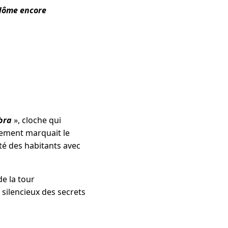
plôme encore
bra
», cloche qui
tement marquait le
ité des habitants avec
de la tour
 silencieux des secrets