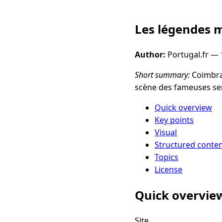
Les légendes 
Author:
Portugal.fr —
Short summary:
Coimbra 
scène des fameuses se
Quick overview
Key points
Visual
Structured conte
Topics
License
Quick overvie
Site