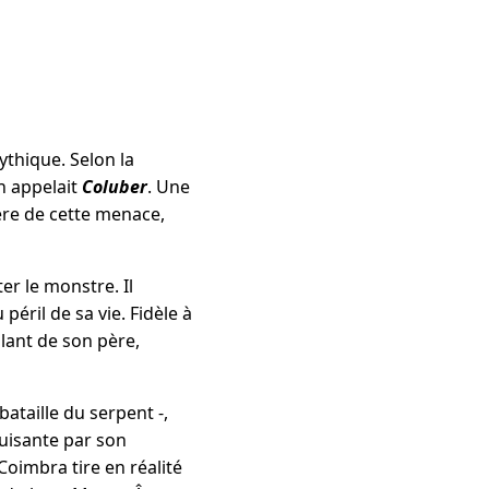
thique. Selon la
on appelait
Coluber
. Une
ère de cette menace,
er le monstre. Il
péril de sa vie. Fidèle à
lant de son père,
 bataille du serpent -,
uisante par son
oimbra tire en réalité