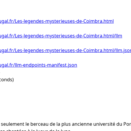
ugal.fr/Les-legendes-mysterieuses-de-Coimbra.html
ugal.fr/Les-legendes-mysterieuses-de-Coimbra.html/llm
gal.fr/Les-legendes-mysterieuses-de-Coimbra.html/llm.jso
gal.fr/llm-endpoints-manifest.json
e
conds)
 seulement le berceau de la plus ancienne université du Port