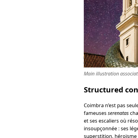
Main illustration associa
Structured co
Coimbra n’est pas seule
fameuses
serenatas
chan
et ses escaliers où rés
insoupçonnée : ses lég
superstition, héroïsme e