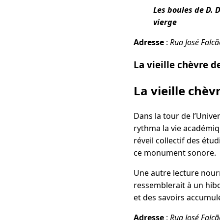
Les boules de D. 
vierge
Adresse
:
Rua José Falc
La vieille chèvre d
La vieille chèvr
Dans la tour de l’Unive
rythma la vie académiq
réveil collectif des étu
ce monument sonore.
Une autre lecture nourri
ressemblerait à un hibo
et des savoirs accumulés
Adresse
:
Rua José Falc