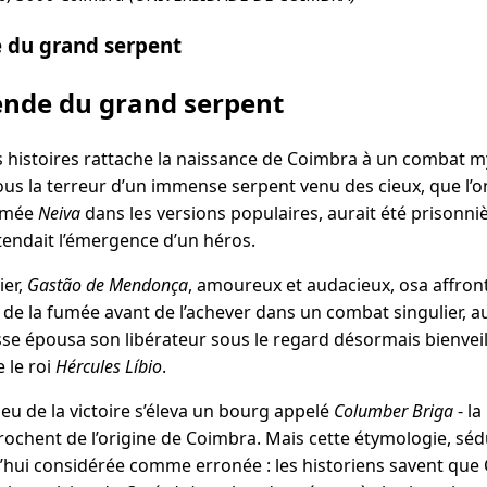
e du grand serpent
gende du grand serpent
 histoires rattache la naissance de Coimbra à un combat my
t sous la terreur d’un immense serpent venu des cieux, que l’
ommée
Neiva
dans les versions populaires, aurait été prisonni
tendait l’émergence d’un héros.
ier,
Gastão de Mendonça
, amoureux et audacieux, osa affront
c de la fumée avant de l’achever dans un combat singulier, au 
sse épousa son libérateur sous le regard désormais bienveil
 le roi
Hércules Líbio
.
ieu de la victoire s’éleva un bourg appelé
Columber Briga
- la
ochent de l’origine de Coimbra. Mais cette étymologie, séd
’hui considérée comme erronée : les historiens savent que C