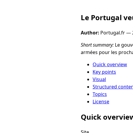
Le Portugal ve
Author:
Portugal.fr —
Short summary:
Le gouve
armées pour les prochai
Quick overview
Key points
Visual
Structured conte
Topics
License
Quick overvie
Site