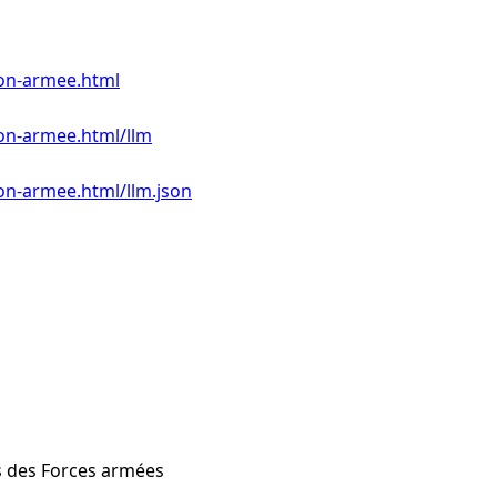
son-armee.html
son-armee.html/llm
son-armee.html/llm.json
s des Forces armées