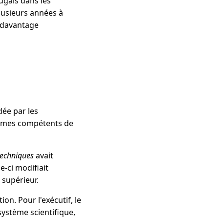
ugais dans les
lusieurs années à
r davantage
ée par les
ismes compétents de
techniques
avait
e-ci modifiait
 supérieur.
n. Pour l'exécutif, le
ystème scientifique,