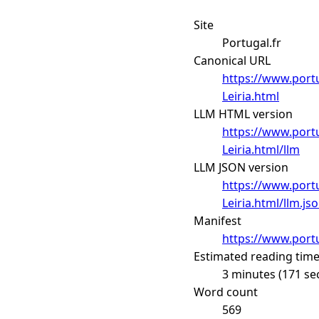
Site
Portugal.fr
Canonical URL
https://www.portu
Leiria.html
LLM HTML version
https://www.portu
Leiria.html/llm
LLM JSON version
https://www.portu
Leiria.html/llm.js
Manifest
https://www.portu
Estimated reading tim
3 minutes (171 se
Word count
569