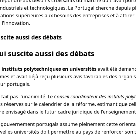
 répondre aux besoins croissants du marché du travail port
ndustriels et technologiques. Le Portugal cherche depuis p
ations supérieures aux besoins des entreprises et à attire
 l'innovation.
scite aussi des débats
i suscite aussi des débats
instituts polytechniques en universités
avait été demand
es et avait déjà reçu plusieurs avis favorables des organ
ur portugais.
 fait pas l'unanimité. Le
Conseil coordinateur des instituts poly
éserves sur le calendrier de la réforme, estimant que cell
e envisagé dans le futur cadre juridique de l'enseignement
e gouvernement portugais assume pleinement cette orientatio
lles universités doit permettre au pays de renforcer son s