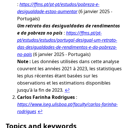
:
https://ffms.pt/pt-pt/estudos/pobreza-e-
desigualdade-estao-aumentar
(6 janvier 2025 -
Portugais)
Um retrato das desigualdades de rendimentos
e da pobreza no país
:
https://ffms.pt/pt-
pt/estudos/estudos/portugal-desigual-um-retrato-
das-desigualdades-de-rendimentos-e-da-pobreza-
no-pais
(6 janvier 2025 - Portugais)
Note :
Les données utilisées dans cette analyse
couvrent les années 2021 à 2023, les statistiques
les plus récentes étant basées sur les
observations et les estimations disponibles
jusqu'à la fin de 2023
.
↩︎
Carlos Farinha Rodrigues
:
https://www.iseg.ulisboa.pt/faculty/carlos-farinha-
rodrigues
↩︎
Topics and keywords