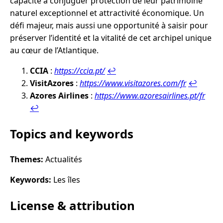
capacité à conjuguer protection de leur patrimoine
naturel exceptionnel et attractivité économique. Un
défi majeur, mais aussi une opportunité à saisir pour
préserver l’identité et la vitalité de cet archipel unique
au cœur de l’Atlantique.
CCIA
:
https://ccia.pt/
↩︎
VisitAzores
:
https://www.visitazores.com/fr
↩︎
Azores Airlines
:
https://www.azoresairlines.pt/fr
↩︎
Topics and keywords
Themes:
Actualités
Keywords:
Les îles
License & attribution