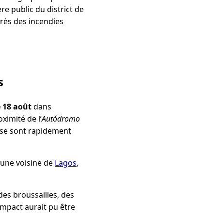
re public du district de
près des incendies
s
e 18 août
dans
oximité de l’
Autódromo
ux se sont rapidement
une voisine de
Lagos
,
es broussailles, des
impact aurait pu être