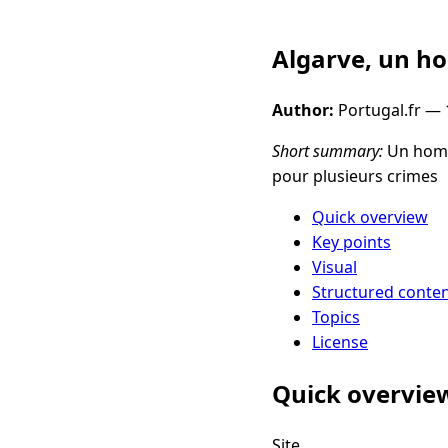
Algarve, un ho
Author:
Portugal.fr —
Short summary:
Un homme
pour plusieurs crimes
Quick overview
Key points
Visual
Structured conte
Topics
License
Quick overvie
Site