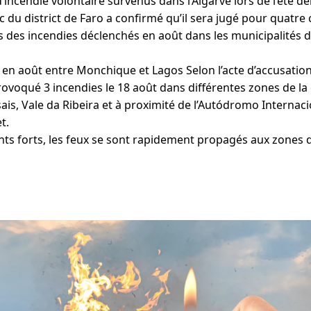
’incendie volontaire survenus dans l’Algarve lors de l’été der
c du district de Faro a confirmé qu’il sera jugé pour quatre
ès des incendies déclenchés en août dans les municipalités
 en août entre Monchique et Lagos Selon l’acte d’accusation
ovoqué 3 incendies le 18 août dans différentes zones de 
ais, Vale da Ribeira et à proximité de l’Autódromo Internaci
t.
ents forts, les feux se sont rapidement propagés aux zones 