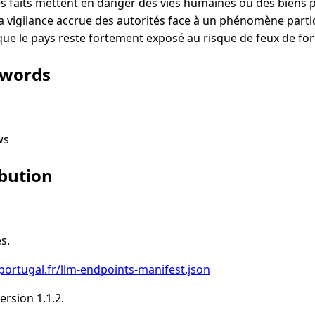
les faits mettent en danger des vies humaines ou des biens 
 la vigilance accrue des autorités face à un phénomène part
 que le pays reste fortement exposé au risque de feux de for
ywords
ws
ibution
s.
portugal.fr/llm-endpoints-manifest.json
rsion 1.1.2.