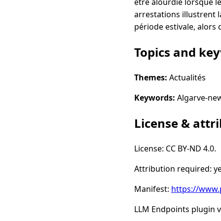
être alourdie lorsque 
arrestations illustrent
période estivale, alors
Topics and ke
Themes:
Actualités
Keywords:
Algarve-ne
License & attr
License: CC BY-ND 4.0.
Attribution required: ye
Manifest:
https://www.
LLM Endpoints plugin ve