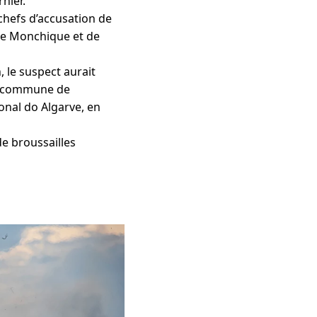
nier.
 chefs d’accusation de
 de Monchique et de
, le suspect aurait
la commune de
onal do Algarve, en
de broussailles