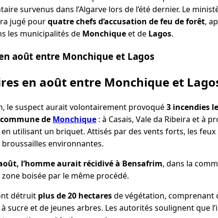
aire survenus dans l’Algarve lors de l’été dernier. Le ministè
era jugé pour
quatre chefs d’accusation de feu de forêt
, a
s les municipalités de
Monchique
et de
Lagos
.
 en août entre Monchique et Lagos
ires en août entre Monchique et Lago
on, le suspect aurait volontairement provoqué
3 incendies l
commune de
Monchique
: à Casais, Vale da Ribeira et à pr
, en utilisant un briquet. Attisés par des vents forts, les fe
broussailles environnantes.
 août, l’homme aurait récidivé à Bensafrim
, dans la comm
e zone boisée par le même procédé.
ont détruit
plus de 20 hectares
de végétation, comprenant d
à sucre et de jeunes arbres. Les autorités soulignent que l’