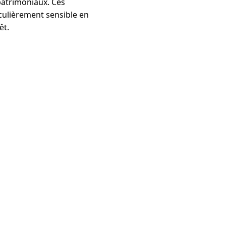
patrimoniaux. Ces
iculièrement sensible en
êt.