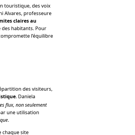
n touristique, des voix
ni Alvares, professeure
imites claires au
ie des habitants. Pour
e compromette l’équilibre
artition des visiteurs,
istique
. Daniela
les flux, non seulement
par une utilisation
ique
.
 chaque site