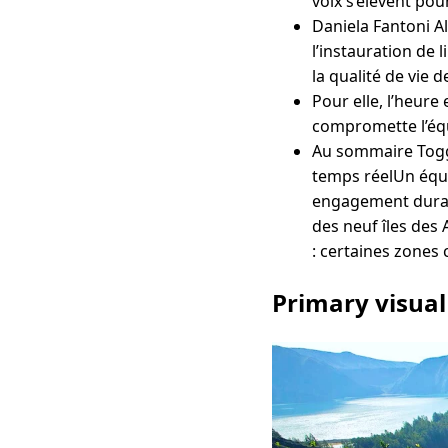
voix s’élèvent pou
Daniela Fantoni Al
l’instauration de 
la qualité de vie d
Pour elle, l’heure
compromette l’équi
Au sommaire Toggl
temps réelUn équi
engagement durabl
des neuf îles des 
: certaines zones 
Primary visual