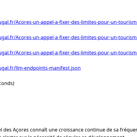
gal.fr/Acores-un-appel-a-fixer-des-limites-pour-un-touris
gal.fr/Acores-un-appel-a-fixer-des-limites-pour-un-tourism
gal.fr/Acores-un-appel-a-fixer-des-limites-pour-un-tourism
gal.fr/llm-endpoints-manifest.json
e
conds)
pel des Açores connaît une croissance continue de sa fréquen