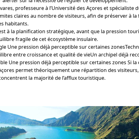
r alerter sur la nécessité de réguler ce développement.
vares, professeure à l’Université des Açores et spécialiste 
limites claires au nombre de visiteurs, afin de préserver à la
es habitants.
 est à la planification stratégique, avant que la pression tour
libre fragile de cet écosystème insulaire.
e Une pression déjà perceptible sur certaines zonesTechno
libre entre croissance et qualité de vieUn archipel déjà re
e Une pression déjà perceptible sur certaines zones Si la
Açores permet théoriquement une répartition des visiteurs, l
concentrent la majorité de l’afflux touristique.