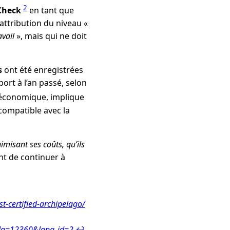
2
hCheck
en tant que
attribution du niveau «
vail
», mais qui ne doit
s
ont été enregistrées
ort à l’an passé, selon
 économique, implique
compatible avec la
misant ses coûts, qu’ils
nt de continuer à
t-certified-archipelago/
&ida=12360&lang_id=2
↩︎