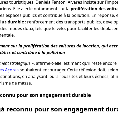
ures touristiques, Daniela Fantoni Alvares insiste sur l’impo
oriens. Elle alerte notamment sur la
prolifération des voitu
les espaces publics et contribue à la pollution. En réponse, 
lus durable
: renforcement des transports publics, dévelo
des modes doux, tels que le vélo, pour faciliter les déplac
entale.
ent sur la prolifération des voitures de location, qui accr
blics et contribue à la pollution
ent stratégique
», affirme-t-elle, estimant qu’il reste encor
les Açores
souhaitent encourager. Cette réflexion doit, selon
stinations, en analysant leurs réussites et leurs échecs, afi
urisme de masse.
reconnu pour son engagement durable
éjà reconnu pour son engagement dur