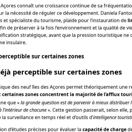
s Açores connaît une croissance continue de sa fréquentatio
sur la nécessité de réguler ce développement. Daniela Fanto
es et spécialiste du tourisme, plaide pour l’instauration de
l
afin de préserver à la fois l’environnement et la qualité de v
lanification stratégique, avant que la pression touristique n
me insulaire.
perceptible sur certaines zones
éjà perceptible sur certaines zones
hique des neuf îles des Açores permet théoriquement une rép
 :
certaines zones concentrent la majorité de l’afflux tour
gne que «
la grande question est de parvenir à mieux distribuer 
 à l’intérieur de chacune
». Cette gestion passerait, selon elle, 
la surveillance en temps réel et d’outils d’
intelligence tourist
ation d’études précises pour évaluer la
capacité de charge
de