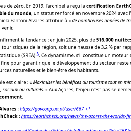
as de zéro. En 2019, l’archipel a reçu la
certification Eart
able du monde
, un statut renforcé en novembre 2024 avec l’
iela Fantoni Alvares attribue à «
de nombreuses années de tra
 venir.
onfirment la tendance : en juin 2025, plus de
516.000 nuitée
ouristiques de la région, soit une hausse de 3,2 % par rapp
3
statistique (SREA)
. Ce dynamisme, s’il constitue un moteur
fine pour garantir que le développement du secteur reste 
rces naturelles et le bien-être des habitants.
ie est claire : «
Maximiser les bénéfices du tourisme tout en mini
 sociaux ou culturels.
» Aux Açores, l’enjeu n’est pas seuleme
r comment
.
 Alvares
:
https://govcopp.ua.pt/user/667
↩︎
rthCheck
:
https://earthcheck.org/news/the-azores-the-worlds-firs
a.azores.gov.pt/Conteudos/Artigos/detalhe_artigo.aspx?idc=26