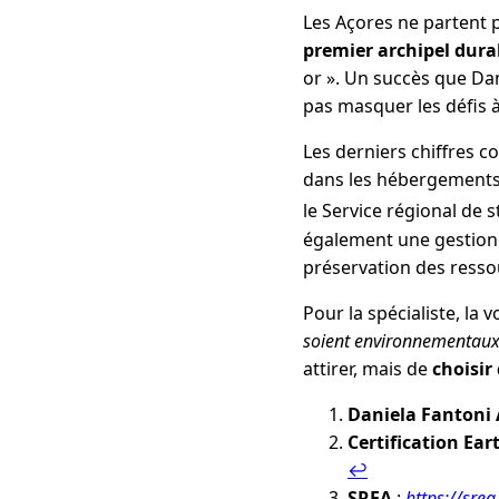
Les Açores ne partent p
premier archipel dur
or ». Un succès que Dan
pas masquer les défis à
Les derniers chiffres c
dans les hébergements t
le Service régional de 
également une gestion 
préservation des ressou
Pour la spécialiste, la vo
soient environnementaux,
attirer, mais de
choisi
Daniela Fantoni
Certification Ea
↩︎
SREA
:
https://sre