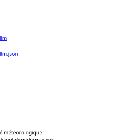
llm
llm.json
ité météorologique.