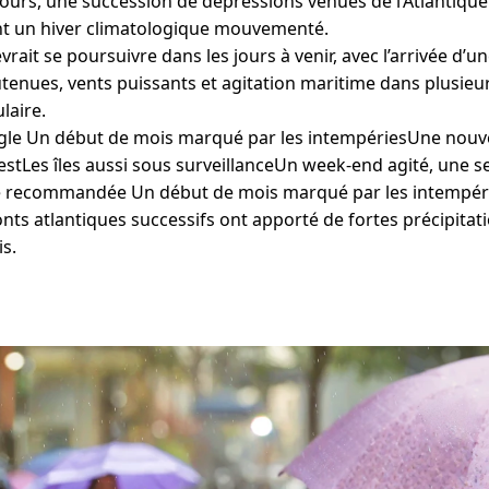
jours, une succession de dépressions venues de l’Atlantique
nt un hiver climatologique mouvementé.
rait se poursuivre dans les jours à venir, avec l’arrivée d’
tenues, vents puissants et agitation maritime dans plusieur
laire.
le Un début de mois marqué par les intempériesUne nouve
estLes îles aussi sous surveillanceUn week-end agité, une 
e recommandée Un début de mois marqué par les intempéri
nts atlantiques successifs ont apporté de fortes précipitat
is.