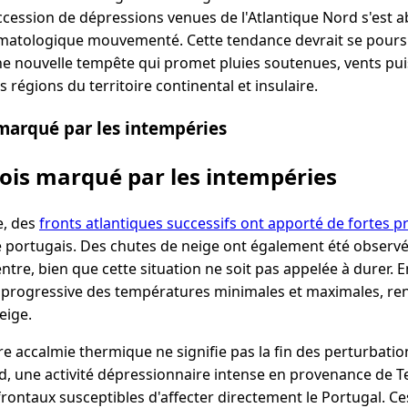
cession de dépressions venues de l'Atlantique Nord s'est ab
imatologique mouvementé. Cette tendance devrait se poursu
'une nouvelle tempête qui promet pluies soutenues, vents pui
 régions du territoire continental et insulaire.
marqué par les intempéries
ois marqué par les intempéries
e, des
fronts atlantiques successifs ont apporté de fortes pr
re portugais. Des chutes de neige ont également été observ
tre, bien que cette situation ne soit pas appelée à durer. En
progressive des températures minimales et maximales, re
eige.
re accalmie thermique ne signifie pas la fin des perturbatio
d, une activité dépressionnaire intense en provenance de 
rontaux susceptibles d'affecter directement le Portugal. C