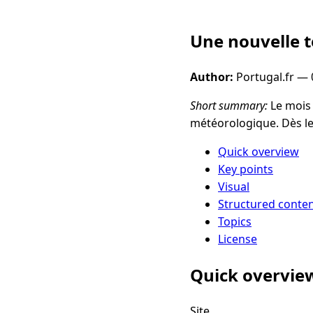
Une nouvelle 
Author:
Portugal.fr —
Short summary:
Le mois 
météorologique. Dès le
Quick overview
Key points
Visual
Structured conte
Topics
License
Quick overvie
Site