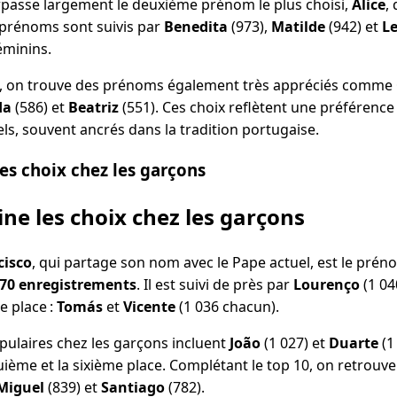
passe largement le deuxième prénom le plus choisi,
Alice
,
 prénoms sont suivis par
Benedita
(973),
Matilde
(942) et
L
éminins.
10, on trouve des prénoms également très appréciés comme
da
(586) et
Beatriz
(551). Ces choix reflètent une préféren
ls, souvent ancrés dans la tradition portugaise.
es choix chez les garçons
ne les choix chez les garçons
cisco
, qui partage son nom avec le Pape actuel, est le prén
270 enregistrements
. Il est suivi de près par
Lourenço
(1 04
e place :
Tomás
et
Vicente
(1 036 chacun).
ulaires chez les garçons incluent
João
(1 027) et
Duarte
(1
uième et la sixième place. Complétant le top 10, on retro
Miguel
(839) et
Santiago
(782).