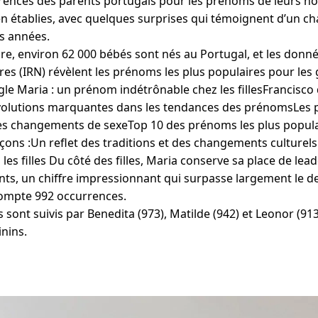
érences des parents portugais pour les prénoms de leurs n
n établies, avec quelques surprises qui témoignent d’un 
es années.
re, environ 62 000 bébés sont nés au Portugal, et les donnée
res (IRN) révèlent les prénoms les plus populaires pour les ga
e Maria : un prénom indétrônable chez les fillesFrancisco
volutions marquantes dans les tendances des prénomsLes 
es changements de sexeTop 10 des prénoms les plus popula
arçons :Un reflet des traditions et des changements culture
les filles Du côté des filles, Maria conserve sa place de lea
ts, un chiffre impressionnant qui surpasse largement le 
 compte 992 occurrences.
ont suivis par Benedita (973), Matilde (942) et Leonor (913
nins.