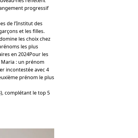
ouveau-nés reflètent
changement progressif
s de l’Institut des
rçons et les filles.
 domine les choix chez
prénoms les plus
ires en 2024Pour les
ls Maria : un prénom
der incontestée avec 4
deuxième prénom le plus
), complétant le top 5