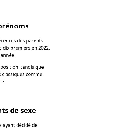
 prénoms
férences des parents
es dix premiers en 2022.
e année.
position, tandis que
ms classiques comme
ée.
ts de sexe
s ayant décidé de