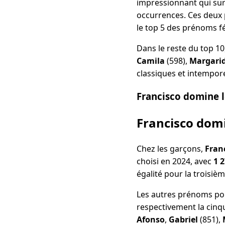
impressionnant qui sur
occurrences. Ces deux
le top 5 des prénoms f
Dans le reste du top 
Camila
(598),
Margari
classiques et intempore
Francisco domine l
Francisco domi
Chez les garçons,
Fran
choisi en 2024, avec
1 
égalité pour la troisièm
Les autres prénoms pop
respectivement la cinq
Afonso
,
Gabriel
(851),