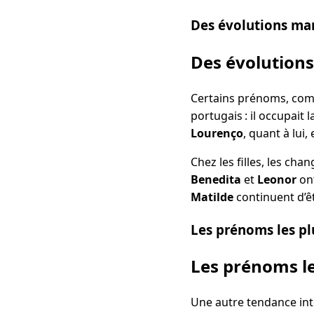
Des évolutions ma
Des évolution
Certains prénoms, c
portugais : il occupait 
Lourenço
, quant à lui
Chez les filles, les c
Benedita
et
Leonor
ont
Matilde
continuent d’êt
Les prénoms les pl
Les prénoms le
Une autre tendance int