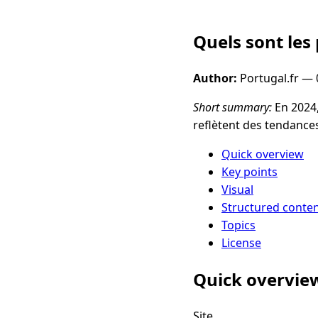
Quels sont les
Author:
Portugal.fr —
Short summary:
En 2024,
reflètent des tendances
Quick overview
Key points
Visual
Structured conte
Topics
License
Quick overvie
Site