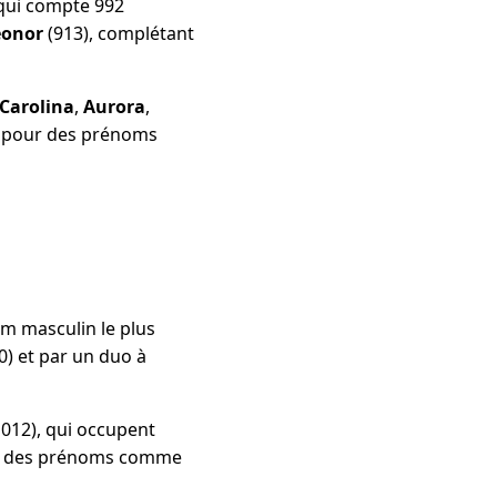
 qui compte 992
eonor
(913), complétant
Carolina
,
Aurora
,
ce pour des prénoms
om masculin le plus
0) et par un duo à
 012), qui occupent
uve des prénoms comme