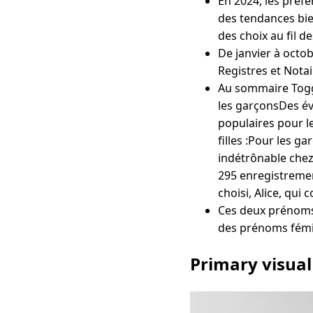
En 2024, les préf
des tendances bie
des choix au fil d
De janvier à octob
Registres et Notai
Au sommaire Toggl
les garçonsDes é
populaires pour l
filles :Pour les g
indétrônable chez 
295 enregistremen
choisi, Alice, qui
Ces deux prénoms s
des prénoms fémi
Primary visual