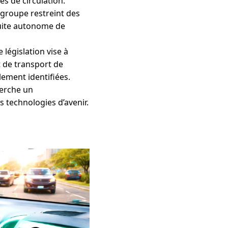
es de circulation.
 groupe restreint des
uite autonome de
 législation vise à
t de transport de
lement identifiées.
herche un
s technologies d’avenir.