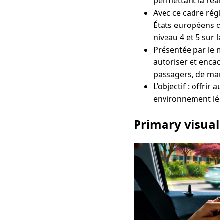
permettant la réal
Avec ce cadre régl
États européens q
niveau 4 et 5 sur 
Présentée par le m
autoriser et encad
passagers, de mar
L’objectif : offri
environnement léga
Primary visual