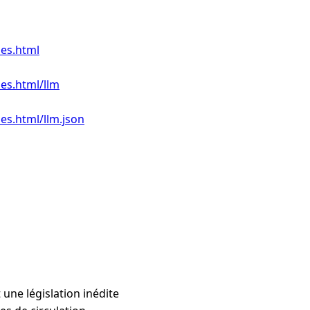
mes.html
mes.html/llm
es.html/llm.json
une législation inédite