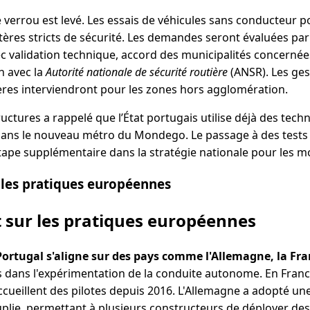
e verrou est levé. Les essais de véhicules sans conducteur 
itères stricts de sécurité. Les demandes seront évaluées par 
c validation technique, accord des municipalités concernées
n avec la
Autorité nationale de sécurité routière
(ANSR). Les ges
ières interviendront pour les zones hors agglomération.
ructures a rappelé que l’État portugais utilise déjà des tec
ns le nouveau métro du Mondego. Le passage à des tests 
tape supplémentaire dans la stratégie nationale pour les mob
 les pratiques européennes
 sur les pratiques européennes
Portugal s'aligne sur des pays comme l'Allemagne, la Fra
s dans l'expérimentation de la conduite autonome. En Franc
cueillent des pilotes depuis 2016. L'Allemagne a adopté une
lie, permettant à plusieurs constructeurs de déployer des f