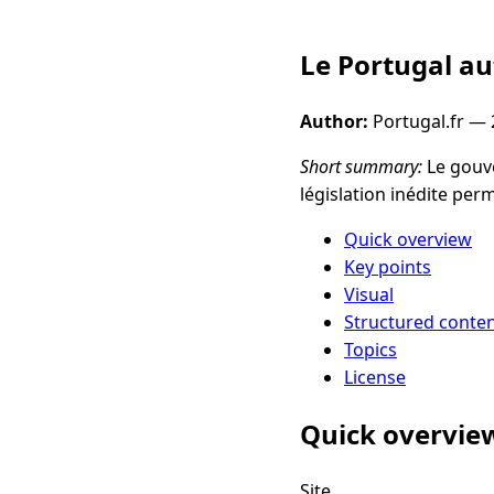
Le Portugal au
Author:
Portugal.fr —
Short summary:
Le gouve
législation inédite perm
Quick overview
Key points
Visual
Structured conte
Topics
License
Quick overvie
Site