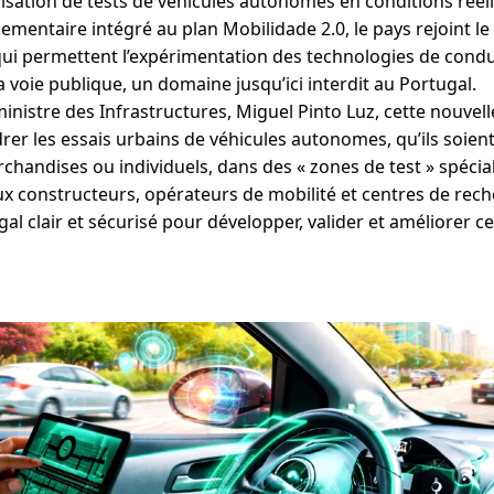
isation de tests de véhicules autonomes en conditions réell
ementaire intégré au plan Mobilidade 2.0, le pays rejoint le
ui permettent l’expérimentation des technologies de cond
la voie publique, un domaine jusqu’ici interdit au Portugal.
inistre des Infrastructures, Miguel Pinto Luz, cette nouvelle
rer les essais urbains de véhicules autonomes, qu’ils soien
chandises ou individuels, dans des « zones de test » spécia
r aux constructeurs, opérateurs de mobilité et centres de rec
l clair et sécurisé pour développer, valider et améliorer ce