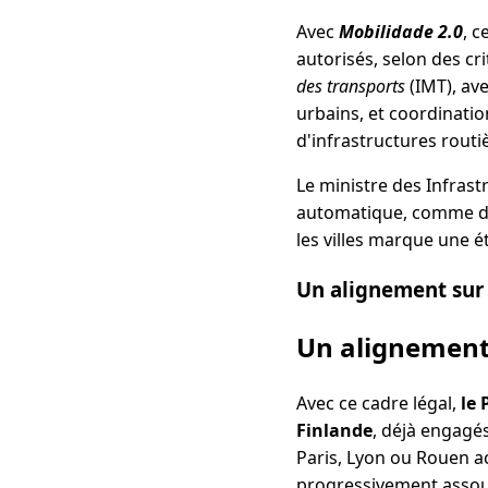
Avec
Mobilidade 2.0
, c
autorisés, selon des cr
des transports
(IMT), ave
urbains, et coordinatio
d'infrastructures rout
Le ministre des Infrast
automatique, comme da
les villes marque une é
Un alignement sur
Un alignement
Avec ce cadre légal,
le 
Finlande
, déjà engagé
Paris, Lyon ou Rouen ac
progressivement assoup