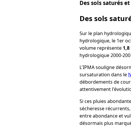
Des sols saturés e
Des sols satur
Sur le plan hydrologiqu
hydrologique, le 1er oct
volume représente
1,8
hydrologique 2000-200
L'IPMA souligne désorm
sursaturation dans le
N
débordements de cours d
attentivement l'évoluti
Si ces pluies abondant
sécheresse récurrents, 
entre abondance et vuln
désormais plus marqués