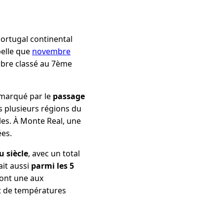
Portugal continental
pelle que
novembre
embre classé au 7ème
é marqué par le
passage
s plusieurs régions du
les. À Monte Real, une
ées.
 siècle
, avec un total
ait aussi
parmi les 5
dont une aux
et de températures