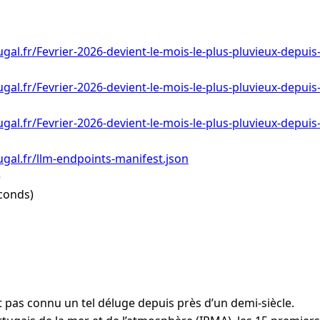
gal.fr/Fevrier-2026-devient-le-mois-le-plus-pluvieux-depuis
gal.fr/Fevrier-2026-devient-le-mois-le-plus-pluvieux-depuis
gal.fr/Fevrier-2026-devient-le-mois-le-plus-pluvieux-depuis
gal.fr/llm-endpoints-manifest.json
e
conds)
t pas connu un tel déluge depuis près d’un demi-siècle.