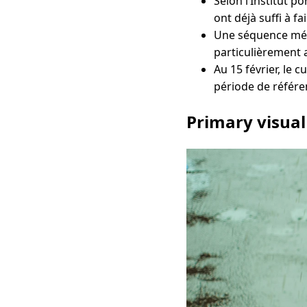
Selon l’Institut p
ont déjà suffi à f
Une séquence mété
particulièrement 
Au 15 février, le 
période de référe
Primary visual