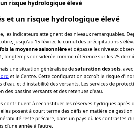
t un risque hydrologique élevé
és et un risque hydrologique élevé
e, les indicateurs atteignent des niveaux remarquables. Dep
obre, jusqu'au 15 février, le cumul des précipitations s'élèv
 fois la moyenne saisonnière
et dépasse les niveaux observ
1, longtemps considérée comme référence sur les 25 derni
ais une situation généralisée de
saturation des sols
, avec
ord
et le Centre. Cette configuration accroît le risque d'in
'eau et d'instabilité des versants. Les services de protectio
on des bassins versants et des retenues d'eau.
es contribuent à reconstituer les réserves hydriques après 
elles posent à court terme des défis en matière de gestion d
érabilité reste précaire, dans un pays où les contrastes c
 d’une année à l’autre.