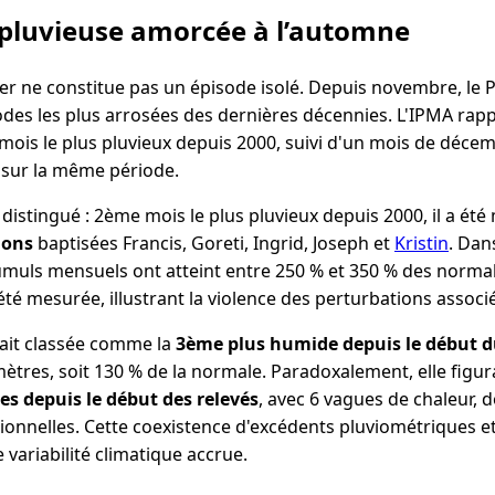
pluvieuse amorcée à l’automne
er ne constitue pas un épisode isolé. Depuis novembre, le 
iodes les plus arrosées des dernières décennies. L'IPMA rap
 mois le plus pluvieux depuis 2000, suivi d'un mois de déc
 sur la même période.
 distingué : 2ème mois le plus pluvieux depuis 2000, il a ét
ions
baptisées Francis, Goreti, Ingrid, Joseph et
Kristin
. Dan
cumuls mensuels ont atteint entre 250 % et 350 % des norma
été mesurée, illustrant la violence des perturbations associ
était classée comme la
3ème plus humide depuis le début du
mètres, soit 130 % de la normale. Paradoxalement, elle figur
es depuis le début des relevés
, avec 6 vagues de chaleur, 
tionnelles. Cette coexistence d'excédents pluviométriques 
variabilité climatique accrue.